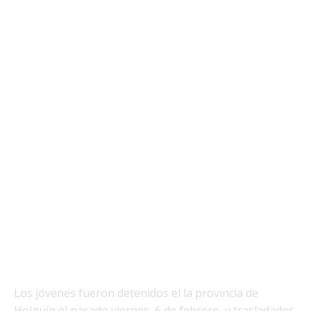
Los jóvenes fueron detenidos el la provincia de
Holguín el pasado viernes, 6 de febrero, y trasladados