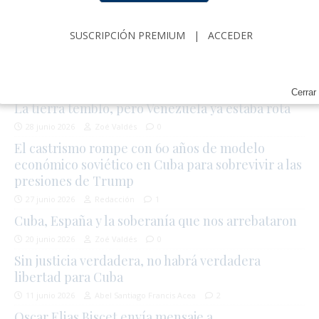
SUSCRIPCIÓN
|
ACCEDER
SUSCRIPCIÓN PREMIUM
|
ACCEDER
EDITORIAL
Cerrar
La tierra tembló, pero Venezuela ya estaba rota
28 junio 2026
Zoé Valdés
0
El castrismo rompe con 60 años de modelo
económico soviético en Cuba para sobrevivir a las
presiones de Trump
27 junio 2026
Redacción
1
Cuba, España y la soberanía que nos arrebataron
20 junio 2026
Zoé Valdés
0
Sin justicia verdadera, no habrá verdadera
libertad para Cuba
11 junio 2026
Abel Santiago Francis Acea
2
Oscar Elias Biscet envía mensaje a