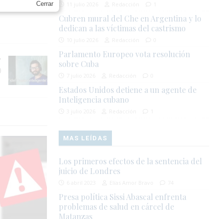
Cerrar
11 julio 2026
Redacción
1
Cubren mural del Che en Argentina y lo
dedican a las víctimas del castrismo
10 julio 2026
Redacción
0
Parlamento Europeo vota resolución
sobre Cuba
)
7 julio 2026
Redacción
0
Estados Unidos detiene a un agente de
Inteligencia cubano
3 julio 2026
Redacción
1
MAS LEÍDAS
Los primeros efectos de la sentencia del
juicio de Londres
6 abril 2023
Elías Amor Bravo
74
Presa política Sissi Abascal enfrenta
problemas de salud en cárcel de
Matanzas