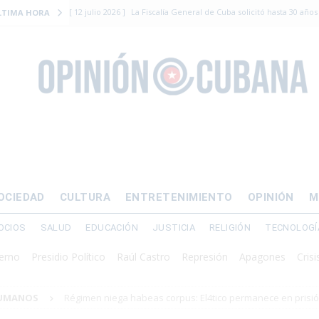
[ 12 julio 2026 ]
La Fiscalía General de Cuba solicitó hasta 30 años
LTIMA HORA
levantamiento armado
[ 12 julio 2026 ]
EE.UU. vacía Alligator Alcatraz y mueve a cuban
EMIGRACIÓN
[ 12 julio 2026 ]
Se apagará el 61% del país este viernes
ECON
[ 12 julio 2026 ]
¿El régimen expulsará a Luis Manuel Otero directo
DERECHOS HUMANOS
[ 24 julio 2026 ]
“Que se vayan ellos”: Yosvany Rosell rechaza el e
OCIEDAD
CULTURA
ENTRETENIMIENTO
OPINIÓN
M
DERECHOS HUMANOS
OCIOS
SALUD
EDUCACIÓN
JUSTICIA
RELIGIÓN
TECNOLOGÍ
Presidio Político
Raúl Castro
Represión
Apagones
Crisis energ
HUMANOS
Régimen niega habeas corpus: El4tico permanece en prisi