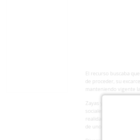
El recurso buscaba que e
de proceder, su excarcel
manteniendo vigente la
Zayas y Medina forman p
sociales, particularmen
realidad política y soci
de uno de ellos y la in