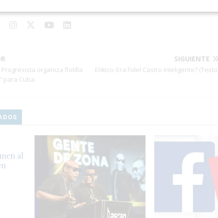
stica, la veracidad y la calidad de nuestra información.
OR
SIGUIENTE
 Progresista organiza flotilla
El4tico: Era Fidel Castro inteligente? (Texto
” para Cuba
ADOS
unen al
en