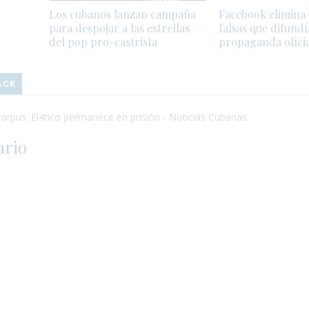
Los cubanos lanzan campaña
Facebook elimina
para despojar a las estrellas
falsas que difund
del pop pro-castrista
propaganda oficia
ACK
rpus: El4tico permanece en prisión - Noticias Cubanas
ario