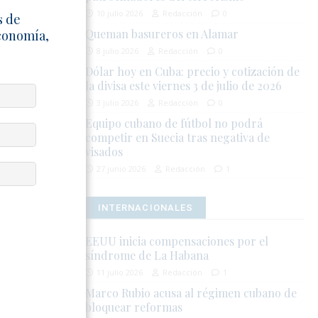
ma la escasa
10 julio 2026
Redacción
0
s de
so político.
Queman basureros en Alamar
Economía,
tad personal
8 julio 2026
Redacción
0
bles por las
Dólar hoy en Cuba: precio y cotización de
la divisa este viernes 3 de julio de 2026
s y creadores
3 julio 2026
Redacción
0
ciones de la
Equipo cubano de fútbol no podrá
competir en Suecia tras negativa de
ciones
visados
27 junio 2026
Redacción
1
INTERNACIONALES
EEUU inicia compensaciones por el
síndrome de La Habana
11 julio 2026
Redacción
1
Marco Rubio acusa al régimen cubano de
bloquear reformas
la integridad