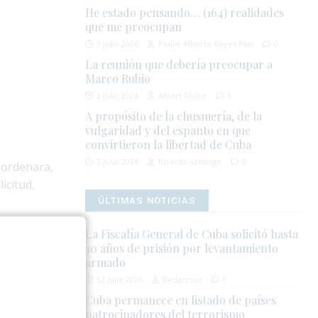
He estado pensando… (164) realidades
que me preocupan
3 julio 2026
Padre Alberto Reyes Pías
0
La reunión que debería preocupar a
Marco Rubio
3 julio 2026
Albert Fonse
1
A propósito de la chusmería, de la
vulgaridad y del espanto en que
convirtieron la libertad de Cuba
3 julio 2026
Ricardo Santiago
0
y ordenara,
icitud,
ÚLTIMAS NOTICIAS
redes
La Fiscalía General de Cuba solicitó hasta
30 años de prisión por levantamiento
cos sobre la
armado
 la vivienda
12 julio 2026
Redacción
0
Cuba permanece en listado de países
patrocinadores del terrorismo