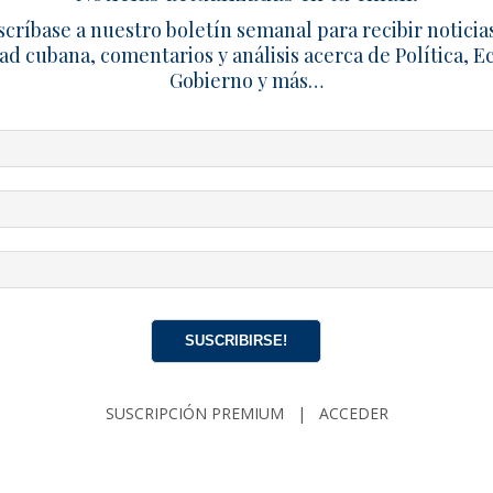
ívicas han señalado que el rechazo del habeas corpus confir
scríbase a nuestro boletín semanal para recibir noticia
anismo en Cuba cuando se trata de casos vinculados al disen
ad cubana, comentarios y análisis acerca de Política, 
 advierten que el recurso, concebido para proteger la liber
Gobierno y más…
bitrarias, rara vez prospera en procesos considerados sensi
un contexto de creciente presión contra activistas, periodista
ionan el monopolio político del Partido Comunista. Organiza
 falta de transparencia en las actuaciones judiciales y limita
ntizar el debido proceso en este tipo de procedimientos.
TICO
HABEAS CORPUS
INJUSTICIAS
NOTICIAS DE CUBA
SUSCRIBIRSE!
SUSCRIPCIÓN PREMIUM
|
ACCEDER
a de Redacción
1227 Artículo
mos noticias, crónicas y reportajes de actualidad cubana. Nos define 