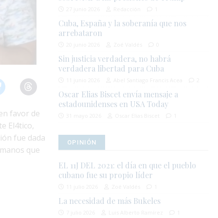
27 junio 2026
Redacción
1
Cuba, España y la soberanía que nos
arrebataron
20 junio 2026
Zoé Valdés
0
Sin justicia verdadera, no habrá
verdadera libertad para Cuba
11 junio 2026
Abel Santiago Francis Acea
2
Oscar Elias Biscet envía mensaje a
estadounidenses en USA Today
en favor de
31 mayo 2026
Oscar Elias Biscet
1
e El4tico,
sión fue dada
OPINIÓN
humanos que
EL 11J DEL 2021: el día en que el pueblo
cubano fue su propio líder
11 julio 2026
Zoé Valdés
1
La necesidad de más Bukeles
7 julio 2026
Luis Alberto Ramírez
1