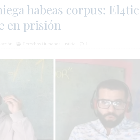
iega habeas corpus: El4ti
 en prisión
acción
Derechos Humanos
,
Justicia
1