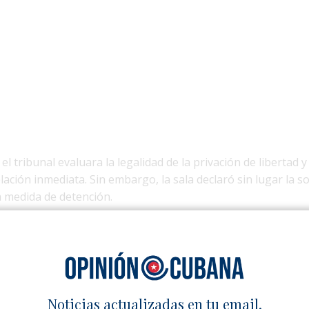
l tribunal evaluara la legalidad de la privación de libertad 
ación inmediata. Sin embargo, la sala declaró sin lugar la sol
 medida de detención.
arte de El4tico, un espacio digital con presencia activa en 
te en Instagram, donde difunden análisis y comentarios críti
al del país. Tras su arresto, también se reportó un registro en
cautación de equipos de trabajo.
Noticias actualizadas en tu email.