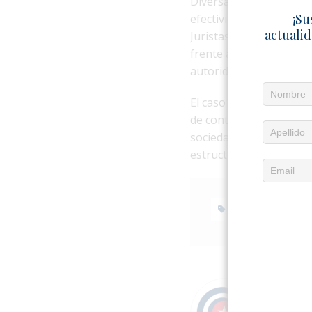
Diversas plataformas c
¡Su
efectividad de este mec
actualid
Juristas independientes
frente a detenciones ar
autoridades.
El caso se inscribe en 
de contenido que cuest
sociedad civil denuncian
estructurales para gara
CUBA
EL4
Acerc
Publica