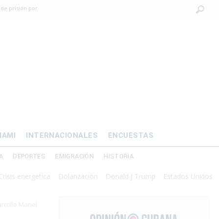
 de prisión por
os mayores
OMÍA
 al exilio?
xilio forzado
IAMI
INTERNACIONALES
ENCUESTAS
A
DEPORTES
EMIGRACIÓN
HISTORIA
nergética
Dolarización
Donald J Trump
Estados Unidos
Interve
rrollo Mariel