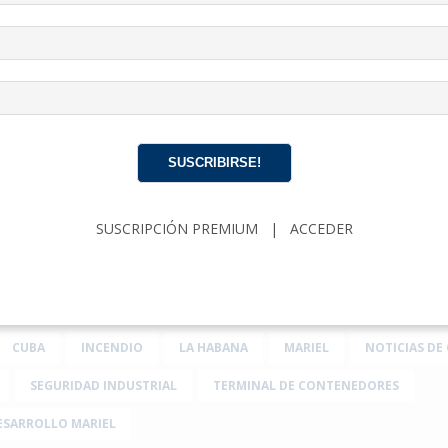
 de un contenedor con productos químicos en el patio de l
a Especial de Desarrollo Mariel
(ZEDM) provocó un incendi
bligando a las autoridades a activar los protocolos de eme
a los trabajadores del área.
et un empleado de la terminal, bajo condición de anonimat
ente comenzó en las primeras horas del día.
SUSCRIBIRSE!
ductos químicos comenzó a tener una filtración sobre las 6:
ión al entrar en contacto con el agua, lo que generó una de
SUSCRIPCIÓN PREMIUM
|
ACCEDER
cuar a todo el personal de las zonas cercanas, tal y como di
”, relató la fuente.
CUBA
INCENDIO
LA HABANA
MARIEL
NOTICIAS DE
SEGURIDAD INDUSTRIAL
TERMINAL DE CONTENEDORES
DESARROLLO MARIEL