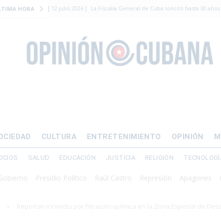
[ 12 julio 2026 ]
La Fiscalía General de Cuba solicitó hasta 30 años
LTIMA HORA
levantamiento armado
[ 12 julio 2026 ]
EE.UU. vacía Alligator Alcatraz y mueve a cuban
EMIGRACIÓN
[ 12 julio 2026 ]
Se apagará el 61% del país este viernes
ECON
[ 12 julio 2026 ]
¿El régimen expulsará a Luis Manuel Otero directo
DERECHOS HUMANOS
[ 24 julio 2026 ]
“Que se vayan ellos”: Yosvany Rosell rechaza el e
OCIEDAD
CULTURA
ENTRETENIMIENTO
OPINIÓN
M
DERECHOS HUMANOS
OCIOS
SALUD
EDUCACIÓN
JUSTICIA
RELIGIÓN
TECNOLOGÍ
o
Presidio Político
Raúl Castro
Represión
Apagones
Crisis e
Reportan incendio por filtración química en la Zona Especial de Desa