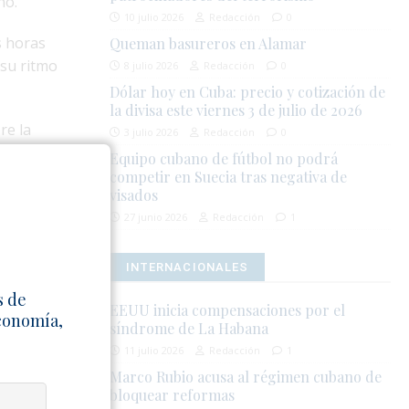
no.
10 julio 2026
Redacción
0
s horas
Queman basureros en Alamar
 su ritmo
8 julio 2026
Redacción
0
Dólar hoy en Cuba: precio y cotización de
la divisa este viernes 3 de julio de 2026
re la
3 julio 2026
Redacción
0
contenedor
Equipo cubano de fútbol no podrá
competir en Suecia tras negativa de
visados
ncia de un
27 junio 2026
Redacción
1
 realizó
INTERNACIONALES
s de
onstituye el
EEUU inicia compensaciones por el
Economía,
ad logística
síndrome de La Habana
ciones
11 julio 2026
Redacción
1
Marco Rubio acusa al régimen cubano de
bloquear reformas