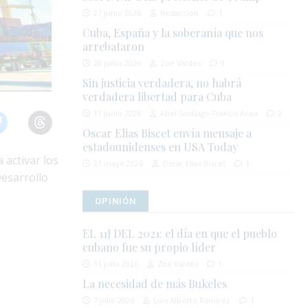
27 junio 2026
Redacción
1
Cuba, España y la soberanía que nos
arrebataron
20 junio 2026
Zoé Valdés
0
Sin justicia verdadera, no habrá
verdadera libertad para Cuba
11 junio 2026
Abel Santiago Francis Acea
2
Oscar Elias Biscet envía mensaje a
estadounidenses en USA Today
 activar los
31 mayo 2026
Oscar Elias Biscet
1
esarrollo
OPINIÓN
EL 11J DEL 2021: el día en que el pueblo
cubano fue su propio líder
11 julio 2026
Zoé Valdés
1
La necesidad de más Bukeles
7 julio 2026
Luis Alberto Ramírez
1