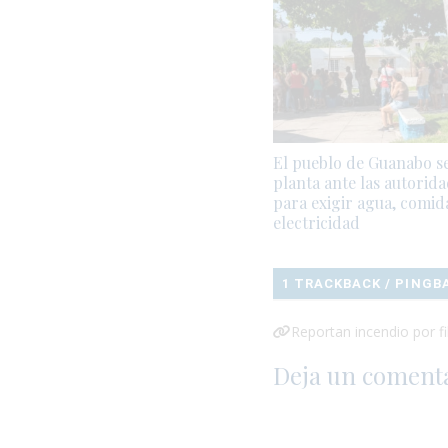
El pueblo de Guanabo s
planta ante las autorid
para exigir agua, comid
electricidad
1 TRACKBACK / PINGB
Reportan incendio por fi
Deja un coment