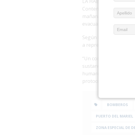
LA HABANA.- El derrame
Contenedores de la
Zon
mañana de este lunes, o
evacuar temporalmente 
Según informó a CubaN
a represalias, el incid
“Un contenedor con pro
sustancia hizo combust
humareda y obligó a eva
protocolos de seguridad
BOMBEROS
PUERTO DEL MARIEL
ZONA ESPECIAL DE 