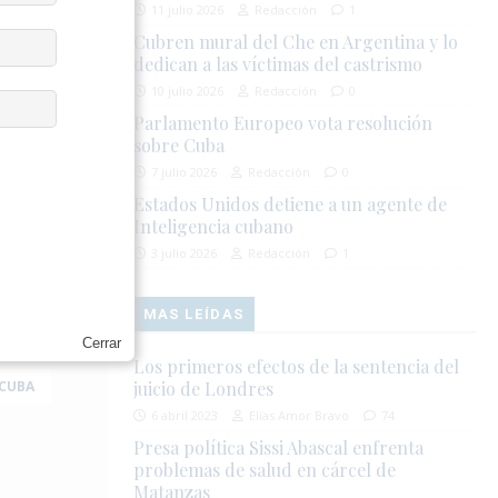
a Terminal de
11 julio 2026
Redacción
1
o en la
Cubren mural del Che en Argentina y lo
rgencia y
dedican a las víctimas del castrismo
10 julio 2026
Redacción
0
Parlamento Europeo vota resolución
o por temor
sobre Cuba
7 julio 2026
Redacción
0
Estados Unidos detiene a un agente de
00 a.m. La
Inteligencia cubano
nsa
3 julio 2026
Redacción
1
ctan los
MAS LEÍDAS
Cerrar
Los primeros efectos de la sentencia del
 CUBA
juicio de Londres
6 abril 2023
Elías Amor Bravo
74
Presa política Sissi Abascal enfrenta
problemas de salud en cárcel de
Matanzas