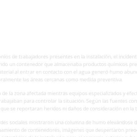
nios de trabajadores presentes en la instalación, el incide
ndo un contenedor que almacenaba productos químicos pr
material al entrar en contacto con el agua generó humo abun
ralmente las áreas cercanas como medida preventiva.
o de la zona afectada mientras equipos especializados y efect
bajaban para controlar la situación. Según las fuentes cons
que se reportaran heridos ni daños de consideración en la t
redes sociales mostraron una columna de humo elevándose 
enamiento de contenedores, imágenes que despertaron pre