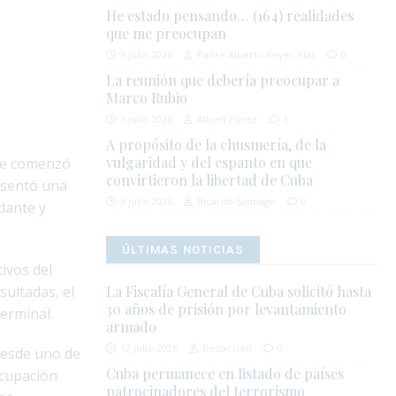
He estado pensando… (164) realidades
que me preocupan
3 julio 2026
Padre Alberto Reyes Pías
0
La reunión que debería preocupar a
Marco Rubio
3 julio 2026
Albert Fonse
1
A propósito de la chusmería, de la
vulgaridad y del espanto en que
nte comenzó
convirtieron la libertad de Cuba
esentó una
3 julio 2026
Ricardo Santiago
0
dante y
ÚLTIMAS NOTICIAS
ivos del
ultadas, el
La Fiscalía General de Cuba solicitó hasta
30 años de prisión por levantamiento
erminal.
armado
12 julio 2026
Redacción
0
desde uno de
Cuba permanece en listado de países
ocupación
patrocinadores del terrorismo