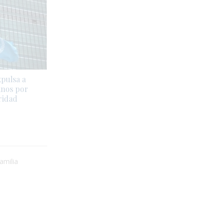
pulsa a
anos por
ridad
amilia