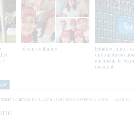
e
Jóvenes cubanos
Estados Unidos ex
ades
diplomáticos cub
a y
amenazar la segu
nacional
ACK
ltración química en la Zona Especial de Desarrollo Mariel – Cuba en F
ario