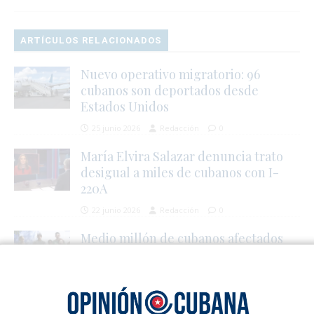
ARTÍCULOS RELACIONADOS
Nuevo operativo migratorio: 96
cubanos son deportados desde
Estados Unidos
25 junio 2026
Redacción
0
María Elvira Salazar denuncia trato
desigual a miles de cubanos con I-
220A
22 junio 2026
Redacción
0
Medio millón de cubanos afectados
por cancelación de parole
humanitario
22 marzo 2025
Redacción
0