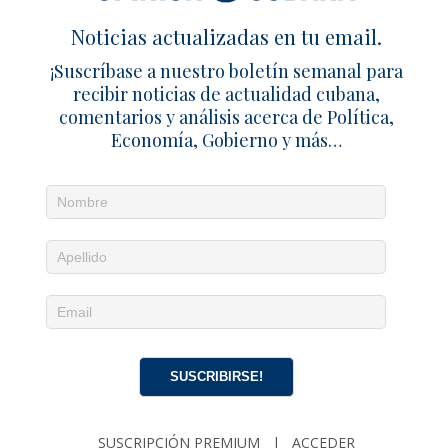
1 TRACKBACK / PINGBACK
Noticias actualizadas en tu email.
República Dominicana otorga residencia a 1,200 cubanos
¡Suscríbase a nuestro boletín semanal para
en lo que va de 2025 – Cuba en Familia
recibir noticias de actualidad cubana,
comentarios y análisis acerca de Política,
Deja un comentario
Economía, Gobierno y más…
SUSCRIBIRSE!
SUSCRIPCIÓN PREMIUM
|
ACCEDER