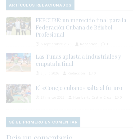
ARTÍCULOS RELACIONADOS
FEPCUBE: un merecido final para la
Federación Cubana de Béisbol
Profesional
6 septiembre 2025
Redacción
1
Las Tunas aplasta a Industriales y
empata la final
3 julio 2026
Redacción
0
El «Conejo cubano» salta al futuro
27 marzo 2023
Humberto Castro-Cruz
0
SÉ EL PRIMERO EN COMENTAR
Deja un comentario