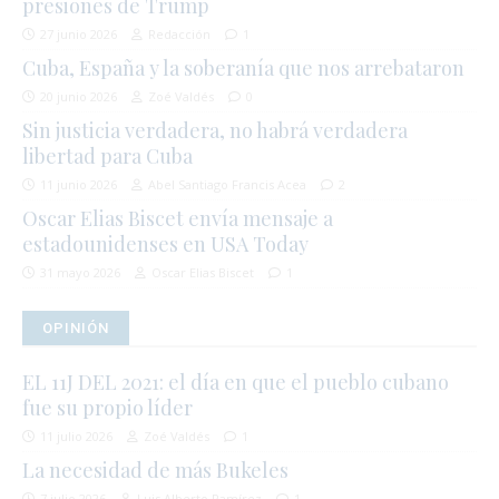
presiones de Trump
27 junio 2026
Redacción
1
Cuba, España y la soberanía que nos arrebataron
20 junio 2026
Zoé Valdés
0
Sin justicia verdadera, no habrá verdadera
libertad para Cuba
11 junio 2026
Abel Santiago Francis Acea
2
Oscar Elias Biscet envía mensaje a
estadounidenses en USA Today
31 mayo 2026
Oscar Elias Biscet
1
OPINIÓN
EL 11J DEL 2021: el día en que el pueblo cubano
fue su propio líder
11 julio 2026
Zoé Valdés
1
La necesidad de más Bukeles
7 julio 2026
Luis Alberto Ramírez
1