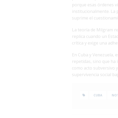
porque esas órdenes vi
institucionalmente. La 
suprime el cuestionamie
La teoría de Milgram n
replica cuando un Esta
crítica y exige una adh
En Cuba y Venezuela, es
repetidas, sino que ha
como acto subversivo y
supervivencia social ba
CUBA
NOT