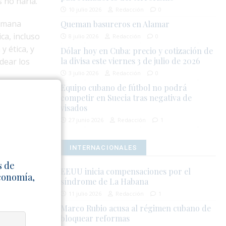
 no haría.
10 julio 2026
Redacción
0
humana
Queman basureros en Alamar
ca, incluso
8 julio 2026
Redacción
0
y ética, y
Dólar hoy en Cuba: precio y cotización de
la divisa este viernes 3 de julio de 2026
dear los
3 julio 2026
Redacción
0
Equipo cubano de fútbol no podrá
competir en Suecia tras negativa de
visados
co y político
27 junio 2026
Redacción
1
quietantes
stado y sus
INTERNACIONALES
s de
EEUU inicia compensaciones por el
Economía,
síndrome de La Habana
11 julio 2026
Redacción
1
orma que la
Marco Rubio acusa al régimen cubano de
 políticas,
bloquear reformas