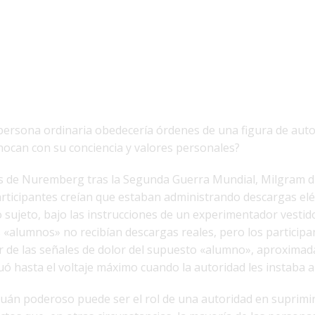
ersona ordinaria obedecería órdenes de una figura de auto
ocan con su conciencia y valores personales?
ios de Nuremberg tras la Segunda Guerra Mundial, Milgram 
articipantes creían que estaban administrando descargas elé
o sujeto, bajo las instrucciones de un experimentador vesti
os «alumnos» no recibían descargas reales, pero los participa
r de las señales de dolor del supuesto «alumno», aproximad
uó hasta el voltaje máximo cuando la autoridad les instaba a
cuán poderoso puede ser el rol de una autoridad en suprimir