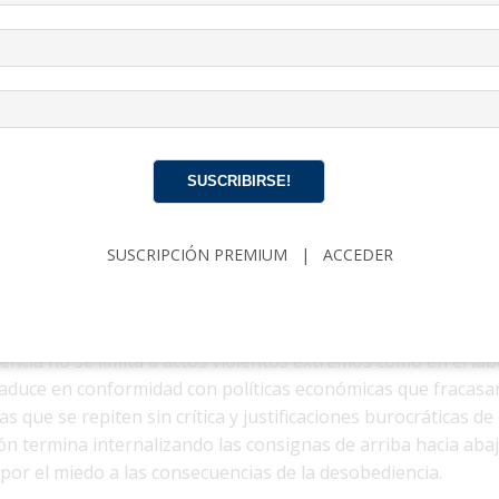
 la vida cotidiana. La obediencia no es solo una expectativa 
 reforzada a través de:
ios y la narrativa oficial que definen lo que es «correcto» y
nario»
ción que van desde la vigilancia social hasta el encarcelam
omo «peligrosidad predelictiva»
SUSCRIBIRSE!
e cuestionar la autoridad del Partido equivale a traición.
iciones similares a las del experimento de Milgram: autorid
SUSCRIPCIÓN PREMIUM
|
ACCEDER
nsar y hacer, sanciones sociales y legales fuertes para la di
s morales» impuestas que substituyen la conciencia individu
iencia no se limita a actos violentos extremos como en el la
raduce en conformidad con políticas económicas que fracasa
s que se repiten sin crítica y justificaciones burocráticas de
ión termina internalizando las consignas de arriba hacia aba
 por el miedo a las consecuencias de la desobediencia.