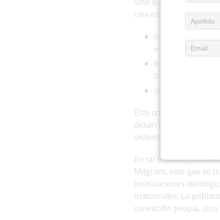
sino que también moldea
una exigencia explícita,
control de los med
«contrarrevolucio
mecanismos de san
conceptos vagos c
la enseñanza de qu
Este contexto crea cond
dictan lo que se debe pe
sistema de «obligacione
En tal entorno, la obed
Milgram, sino que se t
insinuaciones ideológica
irracionales. La poblac
convicción propia, sino