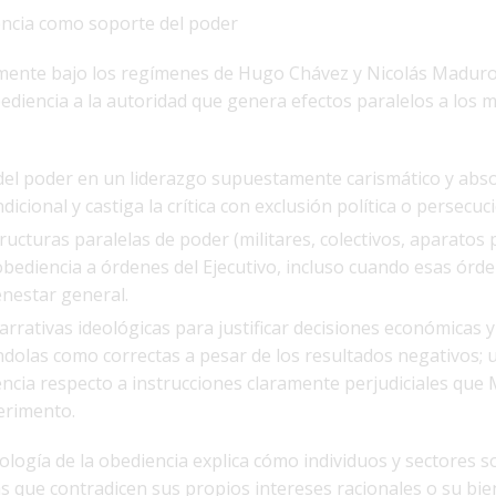
encia como soporte del poder
mente bajo los regímenes de Hugo Chávez y Nicolás Maduro
bediencia a la autoridad que genera efectos paralelos a los
 del poder en un liderazgo supuestamente carismático y abso
dicional y castiga la crítica con exclusión política o persecuc
ructuras paralelas de poder (militares, colectivos, aparatos 
obediencia a órdenes del Ejecutivo, incluso cuando esas órd
enestar general.
narrativas ideológicas para justificar decisiones económicas y
ándolas como correctas a pesar de los resultados negativos; 
iencia respecto a instrucciones claramente perjudiciales que
erimento.
ología de la obediencia explica cómo individuos y sectores s
 que contradicen sus propios intereses racionales o su bie