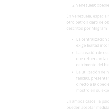
Venezuela: obedi
En Venezuela, especial
otro patrón claro de o
descritos por Milgram:
La centralización
exige lealtad incon
La creación de est
que refuerzan la 
detrimento del bi
La utilización de 
fallidas, present
directo a la obed
mostró en su exp
En ambos casos, la psic
pueden aceptar medidas