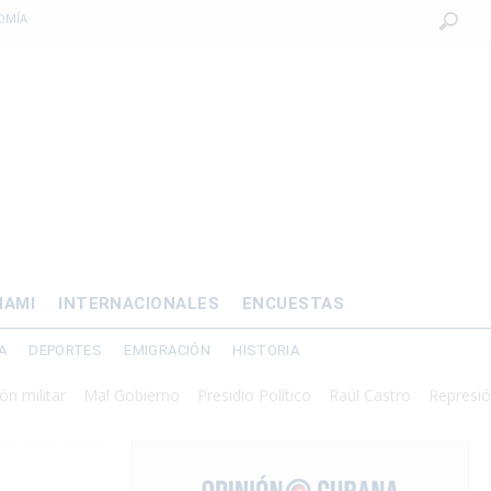
OMÍA
 al exilio?
xilio forzado
 de prisión por
os mayores
IAMI
INTERNACIONALES
ENCUESTAS
A
DEPORTES
EMIGRACIÓN
HISTORIA
ar
Mal Gobierno
Presidio Político
Raúl Castro
Represión