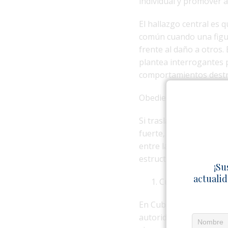
individual y promover a
El hallazgo central es
común cuando una figura
frente al daño a otros.
plantea interrogantes 
comportamientos destr
Obediencia a la autori
Si trasladamos este mar
fuerte, como Cuba y Ve
entre la obediencia est
estructuras de poder.
¡Su
actualid
Cuba: obediencia i
En Cuba, el aparato de 
autoridad política, repr