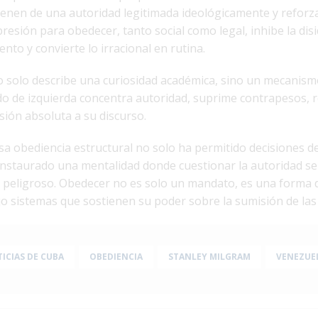
enen de una autoridad legitimada ideológicamente y reforz
presión para obedecer, tanto social como legal, inhibe la disi
nto y convierte lo irracional en rutina.
o solo describe una curiosidad académica, sino un mecanism
do de izquierda concentra autoridad, suprime contrapesos, r
esión absoluta a su discurso.
a obediencia estructural no solo ha permitido decisiones de
 instaurado una mentalidad donde cuestionar la autoridad se
 peligroso. Obedecer no es solo un mandato, es una forma 
jo sistemas que sostienen su poder sobre la sumisión de las 
ICIAS DE CUBA
OBEDIENCIA
STANLEY MILGRAM
VENEZUE