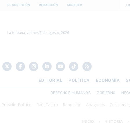
U
SUSCRIPCIÓN
REDACCIÓN
ACCEDER
La Habana, viernes 7 de agosto, 2026
EDITORIAL
POLÍTICA
ECONOMÍA
S
DERECHOS HUMANOS
GOBIERNO
NEG
o Político
Raúl Castro
Represión
Apagones
Crisis energética
INICIO
HISTORIA