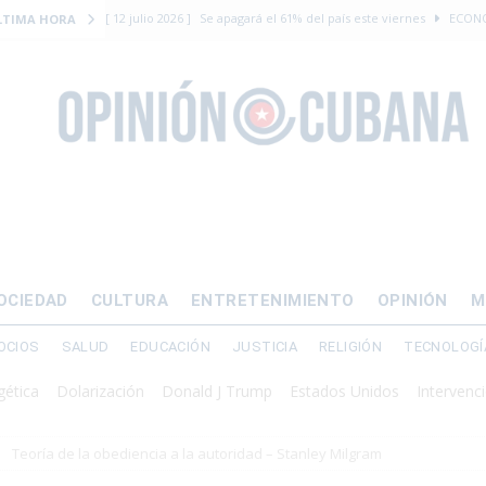
[ 12 julio 2026 ]
Se apagará el 61% del país este viernes
ECON
LTIMA HORA
[ 12 julio 2026 ]
¿El régimen expulsará a Luis Manuel Otero directo
DERECHOS HUMANOS
[ 24 julio 2026 ]
“Que se vayan ellos”: Yosvany Rosell rechaza el e
DERECHOS HUMANOS
[ 12 julio 2026 ]
La Fiscalía General de Cuba solicitó hasta 30 años
levantamiento armado
[ 12 julio 2026 ]
EE.UU. vacía Alligator Alcatraz y mueve a cuban
OCIEDAD
CULTURA
ENTRETENIMIENTO
OPINIÓN
M
EMIGRACIÓN
OCIOS
SALUD
EDUCACIÓN
JUSTICIA
RELIGIÓN
TECNOLOGÍ
Dolarización
Donald J Trump
Estados Unidos
Intervención milit
Teoría de la obediencia a la autoridad – Stanley Milgram