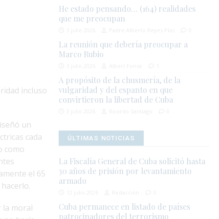
He estado pensando… (164) realidades
que me preocupan
3 julio 2026
Padre Alberto Reyes Pías
0
La reunión que debería preocupar a
Marco Rubio
3 julio 2026
Albert Fonse
1
A propósito de la chusmería, de la
vulgaridad y del espanto en que
ridad incluso
convirtieron la libertad de Cuba
3 julio 2026
Ricardo Santiago
0
diseñó un
ctricas cada
ÚLTIMAS NOTICIAS
do como
ntes
La Fiscalía General de Cuba solicitó hasta
30 años de prisión por levantamiento
amente el 65
armado
 hacerlo.
12 julio 2026
Redacción
0
Cuba permanece en listado de países
 la moral
patrocinadores del terrorismo