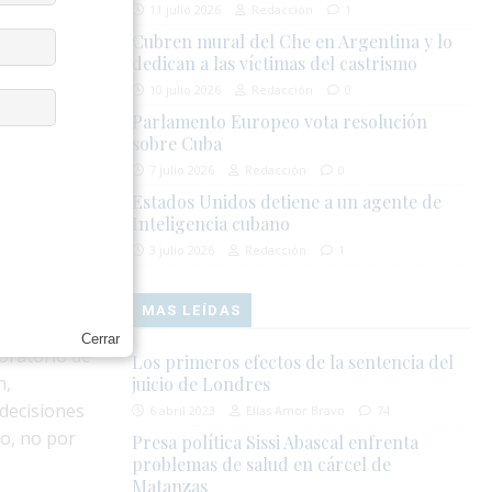
tácita, sino
11 julio 2026
Redacción
1
Cubren mural del Che en Argentina y lo
dedican a las víctimas del castrismo
10 julio 2026
Redacción
0
Parlamento Europeo vota resolución
iento por
sobre Cuba
7 julio 2026
Redacción
0
Estados Unidos detiene a un agente de
Inteligencia cubano
ades que
3 julio 2026
Redacción
1
sidencia, y un
al.
MAS LEÍDAS
Cerrar
boratorio de
Los primeros efectos de la sentencia del
n,
juicio de Londres
 decisiones
6 abril 2023
Elías Amor Bravo
74
jo, no por
Presa política Sissi Abascal enfrenta
problemas de salud en cárcel de
Matanzas