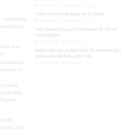
10 agosto 2025
Redacción
3
Cuba cierra embajada en Ecuador
, se observa
6 marzo 2026
Redacción
3
 mecanismos
Cuba importa 1.400 toneladas de arroz
Colombiano
28 julio 2025
Redacción
2
luto, que
Rusia entrega primer lote de automoviles
ión.
rusos ensamblados en Cuba
partidarios)
28 julio 2025
Redacción
2
enes van en
 sociales
un paralelo
 Milgram
ociales
nestar, solo