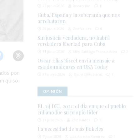
27 junio 2026
Redacción
1
Cuba, España y la soberanía que nos
arrebataron
20 junio 2026
Zoé Valdés
0
Sin justicia verdadera, no habrá
verdadera libertad para Cuba
11 junio 2026
Abel Santiago Francis Acea
2
Oscar Elias Biscet envía mensaje a
estadounidenses en USA Today
zados por
31 mayo 2026
Oscar Elias Biscet
1
am quiso
OPINIÓN
EL 11J DEL 2021: el día en que el pueblo
cubano fue su propio líder
11 julio 2026
Zoé Valdés
1
La necesidad de más Bukeles
7 julio 2026
Luis Alberto Ramírez
1