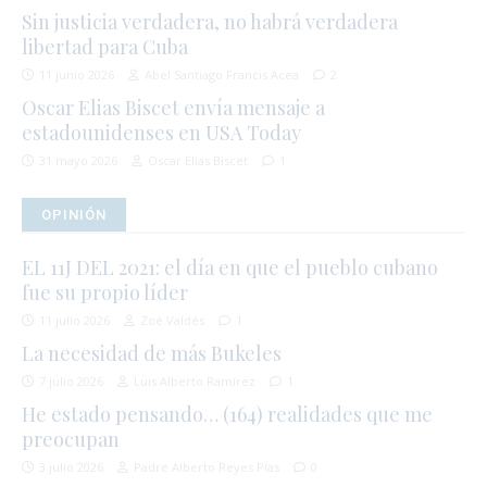
Sin justicia verdadera, no habrá verdadera
libertad para Cuba
11 junio 2026
Abel Santiago Francis Acea
2
Oscar Elias Biscet envía mensaje a
estadounidenses en USA Today
31 mayo 2026
Oscar Elias Biscet
1
OPINIÓN
EL 11J DEL 2021: el día en que el pueblo cubano
fue su propio líder
11 julio 2026
Zoé Valdés
1
La necesidad de más Bukeles
7 julio 2026
Luis Alberto Ramírez
1
He estado pensando… (164) realidades que me
preocupan
3 julio 2026
Padre Alberto Reyes Pías
0