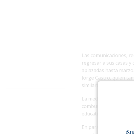
Las comunicaciones, re
regresar a sus casas y
aplazadas hasta marzo.
Jorge Castro, quien tam
similares.
La medida estaría vincu
combustible. No obstan
educativas han confirma
En paralelo, Radio Banes
¡Su