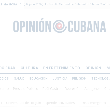
[ 12 julio 2026 ]
La Fiscalía General de Cuba solicitó hasta 30 años
LTIMA HORA
levantamiento armado
[ 12 julio 2026 ]
EE.UU. vacía Alligator Alcatraz y mueve a cuban
EMIGRACIÓN
[ 12 julio 2026 ]
Se apagará el 61% del país este viernes
ECON
[ 12 julio 2026 ]
¿El régimen expulsará a Luis Manuel Otero directo
DERECHOS HUMANOS
[ 24 julio 2026 ]
“Que se vayan ellos”: Yosvany Rosell rechaza el e
OCIEDAD
CULTURA
ENTRETENIMIENTO
OPINIÓN
M
DERECHOS HUMANOS
OCIOS
SALUD
EDUCACIÓN
JUSTICIA
RELIGIÓN
TECNOLOGÍ
Presidio Político
Raúl Castro
Represión
Apagones
Crisis ener
Universidad de Holguín suspende actividades por crisis energética