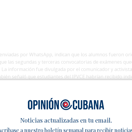
enviadas por WhatsApp, indican que los alumnos fueron or
 que las segundas y terceras convocatorias de exámenes que
 La información fue divulgada por el comunicador y activist
bién señaló que estudiantes del IPVCE habrían recibido ind
lada a los problemas persistentes en el suministro eléctrico
te, hasta el momento, ni la Universidad de Holguín ni las a
do oficialmente la suspensión de las clases.
Noticias actualizadas en tu email.
 informó que, ante la inestabilidad del servicio eléctrico en 
scríbase a nuestro boletín semanal para recibir noticia