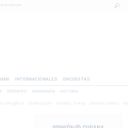
 de prisión por
os mayores
OMÍA
 al exilio?
xilio forzado
IAMI
INTERNACIONALES
ENCUESTAS
A
DEPORTES
EMIGRACIÓN
HISTORIA
gética
Dolarización
Donald J Trump
Estados Unidos
Intervenci