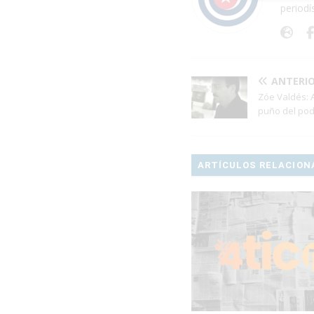
periodí
ANTERI
Zóe Valdés: A
puño del pod
ARTÍCULOS RELACION