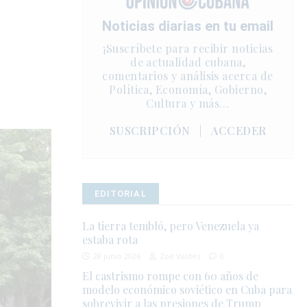
Noticias diarias en tu email
¡Suscríbete para recibir noticias
de actualidad cubana,
comentarios y análisis acerca de
Política, Economía, Gobierno,
Cultura y más…
SUSCRIPCIÓN
|
ACCEDER
EDITORIAL
La tierra tembló, pero Venezuela ya
estaba rota
28 junio 2026
Zoé Valdés
0
El castrismo rompe con 60 años de
modelo económico soviético en Cuba para
sobrevivir a las presiones de Trump