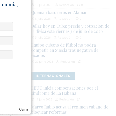
os de
Economía,
10 julio 2026
Redacción
0
Queman basureros en Alamar
o de
8 julio 2026
Redacción
0
e diciembre
Dólar hoy en Cuba: precio y cotización de
la divisa este viernes 3 de julio de 2026
ar medidas
s.
3 julio 2026
Redacción
0
Equipo cubano de fútbol no podrá
lave como la
competir en Suecia tras negativa de
visados
manas.
27 junio 2026
Redacción
1
INTERNACIONALES
DADES
EEUU inicia compensaciones por el
síndrome de La Habana
11 julio 2026
Redacción
1
Marco Rubio acusa al régimen cubano de
Cerrar
bloquear reformas
la integridad