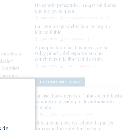
He estado pensando… (164) realidades
que me preocupan
3 julio 2026
Padre Alberto Reyes Pías
0
La reunión que debería preocupar a
Marco Rubio
3 julio 2026
Albert Fonse
1
A propósito de la chusmería, de la
vulgaridad y del espanto en que
ientados a
convirtieron la libertad de Cuba
darían
3 julio 2026
Ricardo Santiago
0
a Magdiel
icaciones
ÚLTIMAS NOTICIAS
 y de
La Fiscalía General de Cuba solicitó hasta
30 años de prisión por levantamiento
utoridades
armado
12 julio 2026
Redacción
0
Cuba permanece en listado de países
el municipio,
s de
patrocinadores del terrorismo