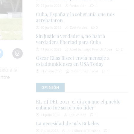
27 junio 2026
Redacción
1
Cuba, España y la soberanía que nos
arrebataron
20 junio 2026
Zoé Valdés
0
Sin justicia verdadera, no habrá
verdadera libertad para Cuba
11 junio 2026
Abel Santiago Francis Acea
2
Oscar Elias Biscet envía mensaje a
estadounidenses en USA Today
ido a la
31 mayo 2026
Oscar Elias Biscet
1
entre
OPINIÓN
EL 11J DEL 2021: el día en que el pueblo
cubano fue su propio líder
11 julio 2026
Zoé Valdés
1
La necesidad de más Bukeles
7 julio 2026
Luis Alberto Ramírez
1