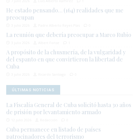
7 julio 2026
Luis Alberto Ramírez
1
He estado pensando… (164) realidades que me
preocupan
3 julio 2026
Padre Alberto Reyes Pías
0
La reunión que debería preocupar a Marco Rubio
3 julio 2026
Albert Fonse
1
A propósito de la chusmería, de la vulgaridad y
del espanto en que convirtieron la libertad de
Cuba
3 julio 2026
Ricardo Santiago
0
ÚLTIMAS NOTICIAS
La Fiscalía General de Cuba solicitó hasta 30 años
de prisión por levantamiento armado
12 julio 2026
Redacción
0
Cuba permanece en listado de países
patrocinadores del terrorismo