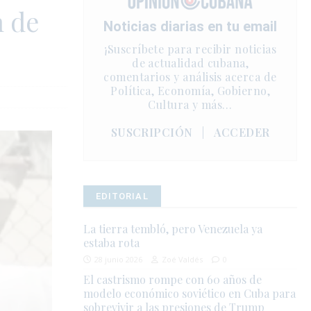
n de
Noticias diarias en tu email
¡Suscríbete para recibir noticias
de actualidad cubana,
comentarios y análisis acerca de
Política, Economía, Gobierno,
Cultura y más…
SUSCRIPCIÓN
|
ACCEDER
EDITORIAL
La tierra tembló, pero Venezuela ya
estaba rota
28 junio 2026
Zoé Valdés
0
El castrismo rompe con 60 años de
modelo económico soviético en Cuba para
sobrevivir a las presiones de Trump