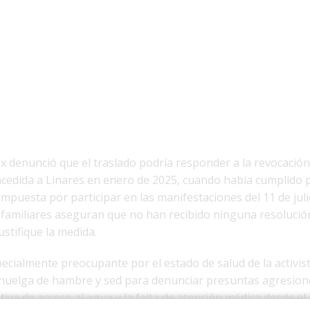
 denunció que el traslado podría responder a la revocación
ncedida a Linares en enero de 2025, cuando había cumplido p
puesta por participar en las manifestaciones del 11 de juli
familiares aseguran que no han recibido ninguna resolución 
ustifique la medida.
pecialmente preocupante por el estado de salud de la activist
huelga de hambre y sed para denunciar presuntas agresiones
gativa de acceso al agua y la falta de atención médica desde 