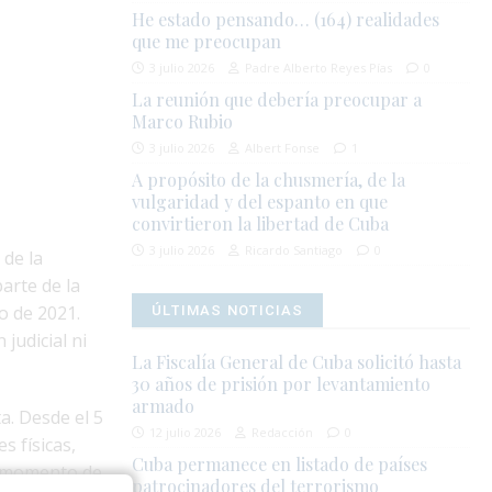
He estado pensando… (164) realidades
que me preocupan
3 julio 2026
Padre Alberto Reyes Pías
0
La reunión que debería preocupar a
Marco Rubio
3 julio 2026
Albert Fonse
1
A propósito de la chusmería, de la
vulgaridad y del espanto en que
convirtieron la libertad de Cuba
3 julio 2026
Ricardo Santiago
0
 de la
arte de la
o de 2021.
ÚLTIMAS NOTICIAS
judicial ni
La Fiscalía General de Cuba solicitó hasta
30 años de prisión por levantamiento
armado
a. Desde el 5
12 julio 2026
Redacción
0
 físicas,
Cuba permanece en listado de países
el momento de
patrocinadores del terrorismo