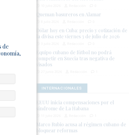
 sin poder
10 julio 2026
Redacción
0
Queman basureros en Alamar
8 julio 2026
Redacción
0
El Guatao,
Dólar hoy en Cuba: precio y cotización de
obre su
la divisa este viernes 3 de julio de 2026
sto
3 julio 2026
Redacción
0
 la
s de
Equipo cubano de fútbol no podrá
Economía,
competir en Suecia tras negativa de
visados
n malos
27 junio 2026
Redacción
1
r el traslado
echos humanos
INTERNACIONALES
upación por
EEUU inicia compensaciones por el
síndrome de La Habana
aykis Linares
11 julio 2026
Redacción
1
os, al
Marco Rubio acusa al régimen cubano de
tas motivadas
bloquear reformas