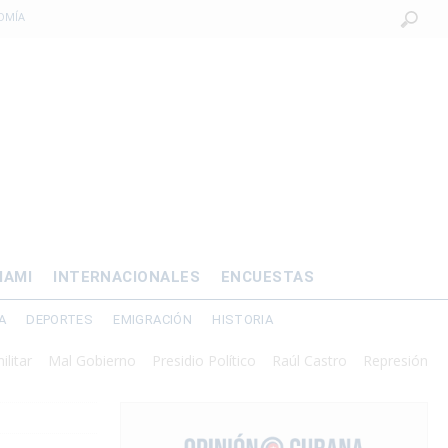
OMÍA
 al exilio?
xilio forzado
 de prisión por
os mayores
IAMI
INTERNACIONALES
ENCUESTAS
A
DEPORTES
EMIGRACIÓN
HISTORIA
Mal Gobierno
Presidio Político
Raúl Castro
Represión