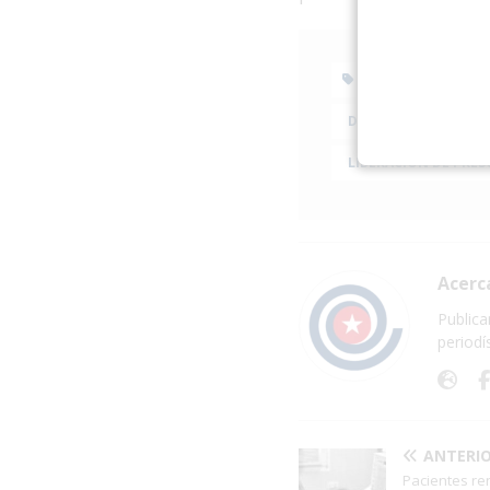
11J
APAG
DETENCIONES ARBIT
LIBERACIÓN DE PRES
Acerc
Publica
periodí
ANTERI
Pacientes re