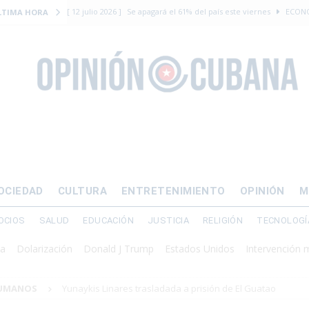
[ 12 julio 2026 ]
Se apagará el 61% del país este viernes
ECON
LTIMA HORA
[ 12 julio 2026 ]
¿El régimen expulsará a Luis Manuel Otero directo
DERECHOS HUMANOS
[ 24 julio 2026 ]
“Que se vayan ellos”: Yosvany Rosell rechaza el e
DERECHOS HUMANOS
[ 12 julio 2026 ]
La Fiscalía General de Cuba solicitó hasta 30 años
levantamiento armado
[ 12 julio 2026 ]
EE.UU. vacía Alligator Alcatraz y mueve a cuban
OCIEDAD
CULTURA
ENTRETENIMIENTO
OPINIÓN
M
EMIGRACIÓN
OCIOS
SALUD
EDUCACIÓN
JUSTICIA
RELIGIÓN
TECNOLOGÍ
arización
Donald J Trump
Estados Unidos
Intervención militar
HUMANOS
Yunaykis Linares trasladada a prisión de El Guatao