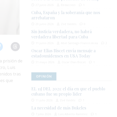
27 junio 2026
Redacción
1
Cuba, España y la soberanía que nos
arrebataron
20 junio 2026
Zoé Valdés
0
Sin justicia verdadera, no habrá
verdadera libertad para Cuba
11 junio 2026
Abel Santiago Francis Acea
2
Oscar Elias Biscet envía mensaje a
estadounidenses en USA Today
a prisión de
31 mayo 2026
Oscar Elias Biscet
1
ro, Luis
enidos tras
OPINIÓN
nes que
EL 11J DEL 2021: el día en que el pueblo
cubano fue su propio líder
11 julio 2026
Zoé Valdés
1
La necesidad de más Bukeles
7 julio 2026
Luis Alberto Ramírez
1