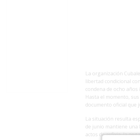
La organización Cubalex
libertad condicional co
condena de ocho años im
Hasta el momento, sus 
documento oficial que j
La situación resulta es
de junio mantiene una 
actos de asfixia, la ne