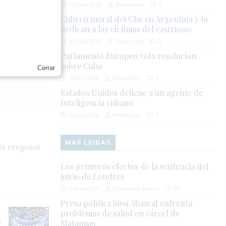
11 julio 2026
Redacción
1
Cubren mural del Che en Argentina y lo
dedican a las víctimas del castrismo
10 julio 2026
Redacción
0
Parlamento Europeo vota resolución
sobre Cuba
Cerrar
7 julio 2026
Redacción
0
Estados Unidos detiene a un agente de
Inteligencia cubano
3 julio 2026
Redacción
1
MAS LEÍDAS
la integridad
Los primeros efectos de la sentencia del
juicio de Londres
6 abril 2023
Elías Amor Bravo
74
Presa política Sissi Abascal enfrenta
problemas de salud en cárcel de
!
Matanzas