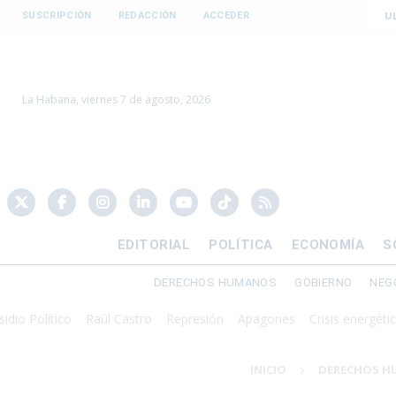
U
SUSCRIPCIÓN
REDACCIÓN
ACCEDER
La Habana, viernes 7 de agosto, 2026
EDITORIAL
POLÍTICA
ECONOMÍA
S
DERECHOS HUMANOS
GOBIERNO
NEG
lítico
Raúl Castro
Represión
Apagones
Crisis energética
Dol
INICIO
DERECHOS 