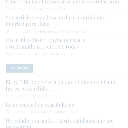
Cuba, España y la soberanía que nos arrebataron
20 junio 2026
Zoé Valdés
0
Sin justicia verdadera, no habrá verdadera
libertad para Cuba
11 junio 2026
Abel Santiago Francis Acea
2
Oscar Elias Biscet envía mensaje a
estadounidenses en USA Today
31 mayo 2026
Oscar Elias Biscet
1
OPINIÓN
EL 11J DEL 2021: el día en que el pueblo cubano
fue su propio líder
11 julio 2026
Zoé Valdés
1
La necesidad de más Bukeles
7 julio 2026
Luis Alberto Ramírez
1
He estado pensando… (164) realidades que me
preocupan