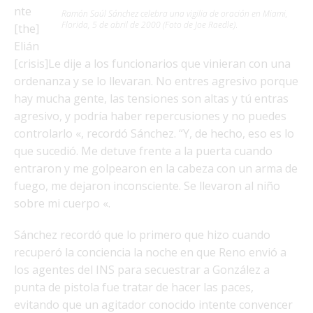
nte
Ramón Saúl Sánchez celebra una vigilia de oración en Miami,
Florida, 5 de abril de 2000 (Foto de Joe Raedle)
.
[the]
Elián
[crisis]Le dije a los funcionarios que vinieran con una
ordenanza y se lo llevaran. No entres agresivo porque
hay mucha gente, las tensiones son altas y tú entras
agresivo, y podría haber repercusiones y no puedes
controlarlo «, recordó Sánchez. “Y, de hecho, eso es lo
que sucedió. Me detuve frente a la puerta cuando
entraron y me golpearon en la cabeza con un arma de
fuego, me dejaron inconsciente. Se llevaron al niño
sobre mi cuerpo «.
Sánchez recordó que lo primero que hizo cuando
recuperó la conciencia la noche en que Reno envió a
los agentes del INS para secuestrar a González a
punta de pistola fue tratar de hacer las paces,
evitando que un agitador conocido intente convencer