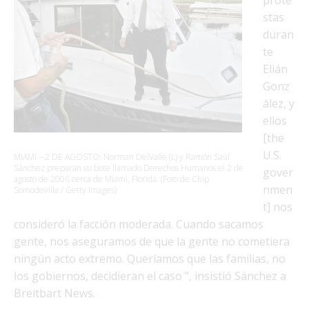
prote
stas
duran
te
Elián
Gonz
ález, y
ellos
[the
U.S.
MIAMI – 2 DE AGOSTO: Norman DelValle (L) y Ramón Saúl
Sánchez preparan su bote llamado Derechos Humanos el 2 de
gover
agosto de 2006 cerca de Miami, Florida. (Foto de Chip
nmen
Somodevilla / Getty Images)
t] nos
consideró la facción moderada. Cuando sacamos
gente, nos aseguramos de que la gente no cometiera
ningún acto extremo. Queríamos que las familias, no
los gobiernos, decidieran el caso ”, insistió Sánchez a
Breitbart News.