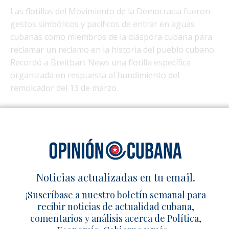
Las flotillas del Movimiento de la Democracia fueron
gestos simbólicos y pacíficos de entrar en aguas
cubanas como miembros de la diáspora cubana para
reclamar un reclamo en la historia del pueblo cubano.
Recordó a Breitbart News una flotilla específica
organizada en respuesta al hundimiento del
remolcador del 13 de marzo.
El 13 de julio de 1994, 63 cubanos
huyó
hacia América
en el
13 de marzo
remolcador. El gobierno cubano
interceptó el bote, a pesar de que La Habana activó el
balsero
(«Viga») se dirigió hacia los Estados Unidos
luego del colapso de la Unión Soviética, y utilizó
mangueras de agua a presión para hundirla. De los
Noticias actualizadas en tu email.
que estaban a bordo, 41 murieron, incluidos al menos
¡Suscríbase a nuestro boletín semanal para
diez niños. El más joven tenía seis meses.
recibir noticias de actualidad cubana,
comentarios y análisis acerca de Política,
«Fuimos a recordar a los niños asesinados en el
13 de