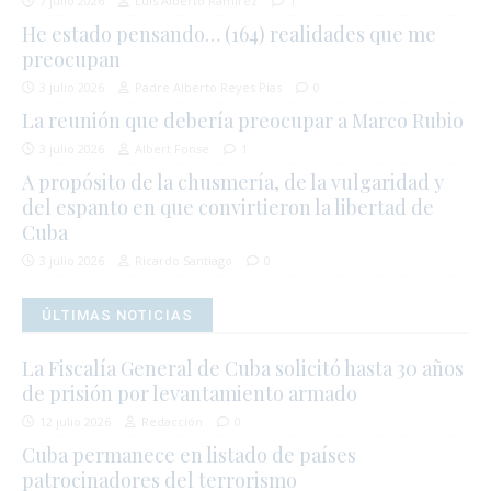
7 julio 2026
Luis Alberto Ramírez
1
He estado pensando… (164) realidades que me
preocupan
3 julio 2026
Padre Alberto Reyes Pías
0
La reunión que debería preocupar a Marco Rubio
3 julio 2026
Albert Fonse
1
A propósito de la chusmería, de la vulgaridad y
del espanto en que convirtieron la libertad de
Cuba
3 julio 2026
Ricardo Santiago
0
ÚLTIMAS NOTICIAS
La Fiscalía General de Cuba solicitó hasta 30 años
de prisión por levantamiento armado
12 julio 2026
Redacción
0
Cuba permanece en listado de países
patrocinadores del terrorismo