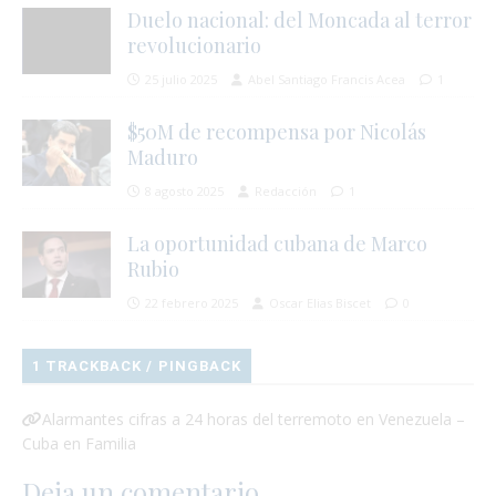
Duelo nacional: del Moncada al terror
revolucionario
25 julio 2025
Abel Santiago Francis Acea
1
$50M de recompensa por Nicolás
Maduro
8 agosto 2025
Redacción
1
La oportunidad cubana de Marco
Rubio
22 febrero 2025
Oscar Elias Biscet
0
1 TRACKBACK / PINGBACK
Alarmantes cifras a 24 horas del terremoto en Venezuela –
Cuba en Familia
Deja un comentario