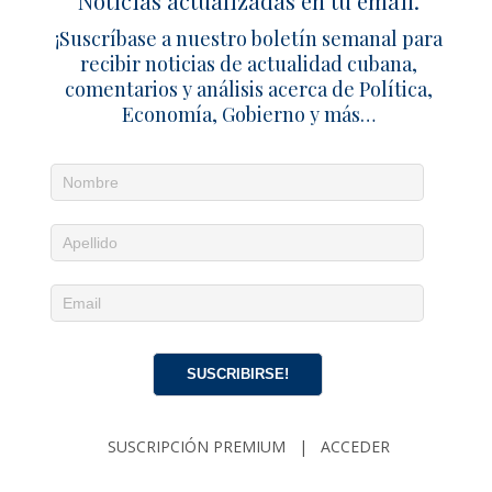
Noticias actualizadas en tu email.
¡Suscríbase a nuestro boletín semanal para
recibir noticias de actualidad cubana,
comentarios y análisis acerca de Política,
Economía, Gobierno y más…
Noticias diarias en tu email
¡Suscríbete para recibir noticias de actualidad
cubana, comentarios y análisis acerca de
Política, Economía, Gobierno, Cultura y más…
SUSCRIPCIÓN
|
ACCEDER
SUSCRIBIRSE!
EDITORIAL
SUSCRIPCIÓN PREMIUM
|
ACCEDER
La tierra tembló, pero Venezuela ya estaba rota