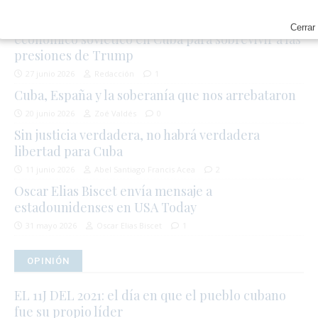
28 junio 2026
Zoé Valdés
0
El castrismo rompe con 60 años de modelo
Cerrar
económico soviético en Cuba para sobrevivir a las
presiones de Trump
27 junio 2026
Redacción
1
Cuba, España y la soberanía que nos arrebataron
20 junio 2026
Zoé Valdés
0
Sin justicia verdadera, no habrá verdadera
libertad para Cuba
11 junio 2026
Abel Santiago Francis Acea
2
Oscar Elias Biscet envía mensaje a
estadounidenses en USA Today
31 mayo 2026
Oscar Elias Biscet
1
OPINIÓN
EL 11J DEL 2021: el día en que el pueblo cubano
fue su propio líder