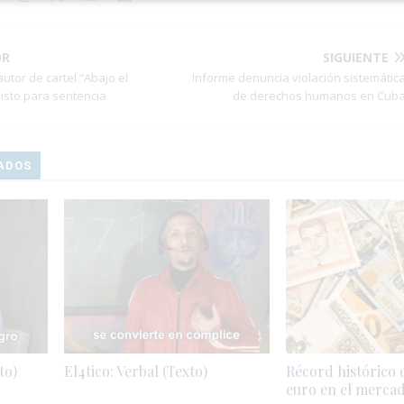
OR
SIGUIENTE
autor de cartel “Abajo el
Informe denuncia violación sistemátic
isto para sentencia
de derechos humanos en Cub
ADOS
to)
El4tico: Verbal (Texto)
Récord histórico d
euro en el merca