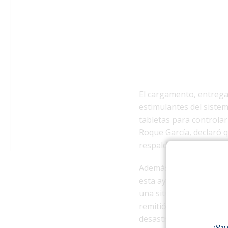
El cargamento, entrega
estimulantes del siste
tabletas para controlar
Roque García, declaró q
respaldo y aliento para 
Además del instituto ha
esta ayuda. Según la pr
una situación compleja.
remitió más de 20 tone
desastres naturales.
¡Su