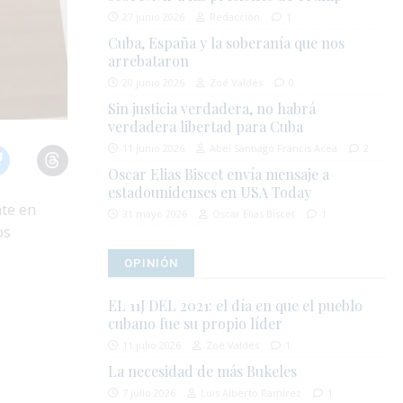
27 junio 2026
Redacción
1
Cuba, España y la soberanía que nos
arrebataron
20 junio 2026
Zoé Valdés
0
Sin justicia verdadera, no habrá
verdadera libertad para Cuba
11 junio 2026
Abel Santiago Francis Acea
2
Oscar Elias Biscet envía mensaje a
estadounidenses en USA Today
nte en
31 mayo 2026
Oscar Elias Biscet
1
os
OPINIÓN
EL 11J DEL 2021: el día en que el pueblo
cubano fue su propio líder
11 julio 2026
Zoé Valdés
1
La necesidad de más Bukeles
7 julio 2026
Luis Alberto Ramírez
1