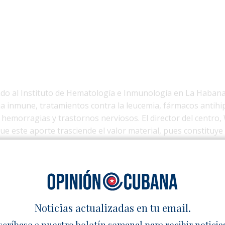
do al Instituto de Hematología e Inmunología en La Habana,
ma inmune, tratamientos contra la leucemia, fármacos antihi
 hemorragias y trastornos nerviosos. El director del centro,
ue este aporte trasciende el valor material, pues constituye
el personal de salud y los pacientes.
banero, otros 27 hospitales y clínicas del país serán benefi
ensa estatal, el objetivo es mejorar la atención a enfermos
 No es la primera vez que Bielorrusia envía asistencia: en ab
ladas de suministros para apoyar a comunidades afectadas 
Noticias actualizadas en tu email.
scríbase a nuestro boletín semanal para recibir noticia