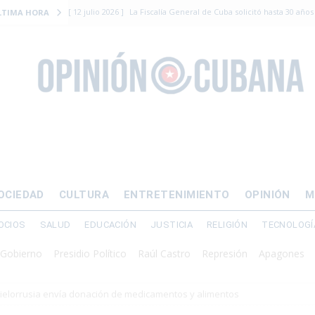
[ 12 julio 2026 ]
La Fiscalía General de Cuba solicitó hasta 30 años
LTIMA HORA
levantamiento armado
[ 12 julio 2026 ]
EE.UU. vacía Alligator Alcatraz y mueve a cuban
EMIGRACIÓN
[ 12 julio 2026 ]
Se apagará el 61% del país este viernes
ECON
[ 12 julio 2026 ]
¿El régimen expulsará a Luis Manuel Otero directo
DERECHOS HUMANOS
[ 24 julio 2026 ]
“Que se vayan ellos”: Yosvany Rosell rechaza el e
OCIEDAD
CULTURA
ENTRETENIMIENTO
OPINIÓN
M
DERECHOS HUMANOS
OCIOS
SALUD
EDUCACIÓN
JUSTICIA
RELIGIÓN
TECNOLOGÍ
no
Presidio Político
Raúl Castro
Represión
Apagones
Crisis 
ielorrusia envía donación de medicamentos y alimentos