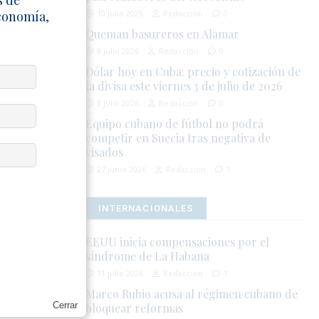
Economía,
10 julio 2026
Redacción
0
 escasez
Queman basureros en Alamar
del poder
8 julio 2026
Redacción
0
 La Habana
Dólar hoy en Cuba: precio y cotización de
operación
la divisa este viernes 3 de julio de 2026
3 julio 2026
Redacción
0
Equipo cubano de fútbol no podrá
competir en Suecia tras negativa de
visados
27 junio 2026
Redacción
1
INTERNACIONALES
EEUU inicia compensaciones por el
síndrome de La Habana
11 julio 2026
Redacción
1
la integridad
Marco Rubio acusa al régimen cubano de
Cerrar
bloquear reformas