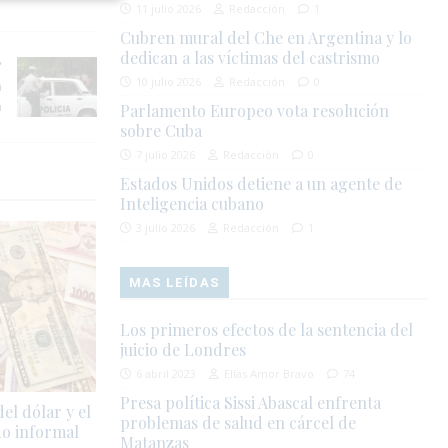
11 julio 2026
Redacción
1
Cubren mural del Che en Argentina y lo
dedican a las víctimas del castrismo
10 julio 2026
Redacción
0
a
a
Parlamento Europeo vota resolución
sobre Cuba
7 julio 2026
Redacción
0
Estados Unidos detiene a un agente de
Inteligencia cubano
3 julio 2026
Redacción
1
MAS LEÍDAS
Los primeros efectos de la sentencia del
juicio de Londres
6 abril 2023
Elías Amor Bravo
74
Presa política Sissi Abascal enfrenta
el dólar y el
problemas de salud en cárcel de
do informal
Matanzas