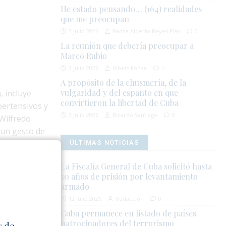
He estado pensando… (164) realidades
que me preocupan
3 julio 2026
Padre Alberto Reyes Pías
0
La reunión que debería preocupar a
Marco Rubio
3 julio 2026
Albert Fonse
1
A propósito de la chusmería, de la
vulgaridad y del espanto en que
 incluye
convirtieron la libertad de Cuba
pertensivos y
3 julio 2026
Ricardo Santiago
0
 Wilfredo
 un gesto de
ÚLTIMAS NOTICIAS
ciados con
La Fiscalía General de Cuba solicitó hasta
30 años de prisión por levantamiento
 en medio de
armado
ril pasado
12 julio 2026
Redacción
0
por
Cuba permanece en listado de países
patrocinadores del terrorismo
s de