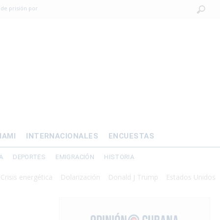
 de prisión por
os mayores
OMÍA
 al exilio?
xilio forzado
IAMI
INTERNACIONALES
ENCUESTAS
A
DEPORTES
EMIGRACIÓN
HISTORIA
energética
Dolarización
Donald J Trump
Estados Unidos
Interv