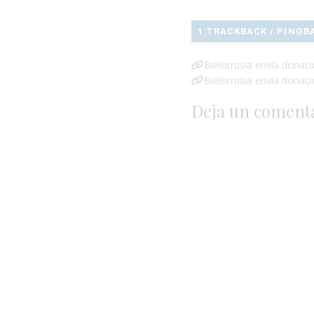
1 TRACKBACK / PINGB
Bielorrusia envía donac
Bielorrusia envía dona
Deja un coment