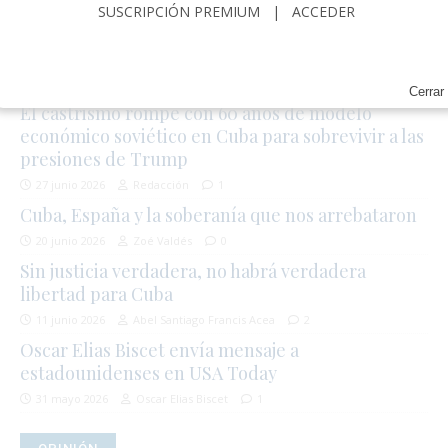
EDITORIAL
SUSCRIPCIÓN PREMIUM
|
ACCEDER
La tierra tembló, pero Venezuela ya estaba rota
28 junio 2026
Zoé Valdés
0
Cerrar
El castrismo rompe con 60 años de modelo
económico soviético en Cuba para sobrevivir a las
presiones de Trump
27 junio 2026
Redacción
1
Cuba, España y la soberanía que nos arrebataron
20 junio 2026
Zoé Valdés
0
Sin justicia verdadera, no habrá verdadera
libertad para Cuba
11 junio 2026
Abel Santiago Francis Acea
2
Oscar Elias Biscet envía mensaje a
estadounidenses en USA Today
31 mayo 2026
Oscar Elias Biscet
1