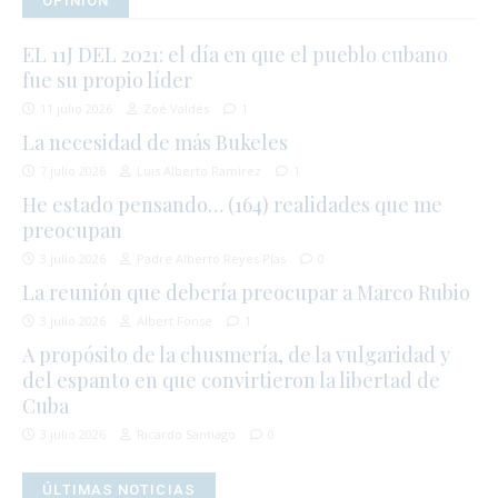
OPINIÓN
EL 11J DEL 2021: el día en que el pueblo cubano
fue su propio líder
11 julio 2026
Zoé Valdés
1
La necesidad de más Bukeles
7 julio 2026
Luis Alberto Ramírez
1
He estado pensando… (164) realidades que me
preocupan
3 julio 2026
Padre Alberto Reyes Pías
0
La reunión que debería preocupar a Marco Rubio
3 julio 2026
Albert Fonse
1
A propósito de la chusmería, de la vulgaridad y
del espanto en que convirtieron la libertad de
Cuba
3 julio 2026
Ricardo Santiago
0
ÚLTIMAS NOTICIAS