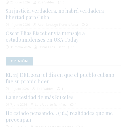
20 junio 2026
Zoé Valdés
0
Sin justicia verdadera, no habrá verdadera
libertad para Cuba
11 junio 2026
Abel Santiago Francis Acea
2
Oscar Elias Biscet envía mensaje a
estadounidenses en USA Today
31 mayo 2026
Oscar Elias Biscet
1
OPINIÓN
EL 11J DEL 2021: el día en que el pueblo cubano
fue su propio líder
11 julio 2026
Zoé Valdés
1
La necesidad de más Bukeles
7 julio 2026
Luis Alberto Ramírez
1
He estado pensando… (164) realidades que me
preocupan
3 julio 2026
Padre Alberto Reyes Pías
0