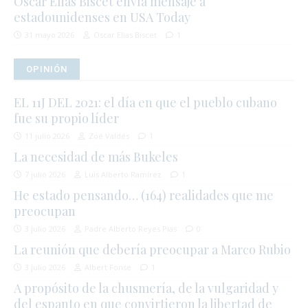
Oscar Elias Biscet envía mensaje a
estadounidenses en USA Today
31 mayo 2026
Oscar Elias Biscet
1
OPINIÓN
EL 11J DEL 2021: el día en que el pueblo cubano
fue su propio líder
11 julio 2026
Zoé Valdés
1
La necesidad de más Bukeles
7 julio 2026
Luis Alberto Ramírez
1
He estado pensando… (164) realidades que me
preocupan
3 julio 2026
Padre Alberto Reyes Pías
0
La reunión que debería preocupar a Marco Rubio
3 julio 2026
Albert Fonse
1
A propósito de la chusmería, de la vulgaridad y
del espanto en que convirtieron la libertad de