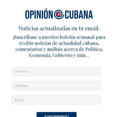
12 febrero 2026
El4tico
0
1 TRACKBACK / PINGBACK
Noticias actualizadas en tu email.
Chile vence a Cuba y ambos avanzan a clasificación por
¡Suscríbase a nuestro boletín semanal para
Catar 2027 – Cuba en Familia
recibir noticias de actualidad cubana,
Chile vence a Cuba y ambos avanzan a clasificación por
comentarios y análisis acerca de Política,
Catar 2027 - Noticias Cubanas
Economía, Gobierno y más…
Deja un comentario
SUSCRIBIRSE!