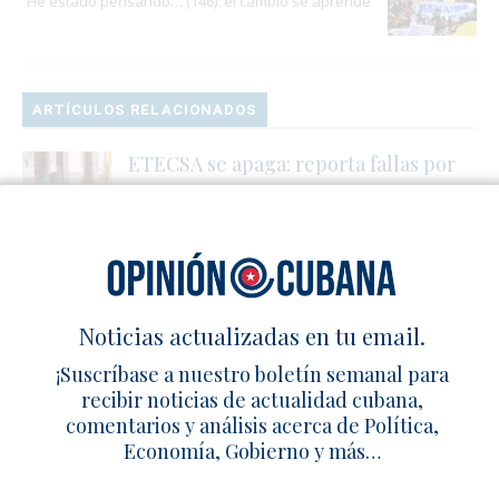
He estado pensando… (146): el cambio se aprende
ARTÍCULOS RELACIONADOS
ETECSA se apaga: reporta fallas por
apagones
10 julio 2026
Redacción
0
Pelotero cubano César Prieto
abondonó la selección nacional a su
arribo a Estados Unidos
Noticias actualizadas en tu email.
26 mayo 2021
Redacción
0
¡Suscríbase a nuestro boletín semanal para
recibir noticias de actualidad cubana,
Antieconomía castrista: los datos del
comentarios y análisis acerca de Política,
2024 no mienten
Economía, Gobierno y más…
22 julio 2025
Redacción
0