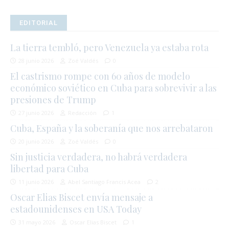
EDITORIAL
La tierra tembló, pero Venezuela ya estaba rota
28 junio 2026
Zoé Valdés
0
El castrismo rompe con 60 años de modelo
económico soviético en Cuba para sobrevivir a las
presiones de Trump
27 junio 2026
Redacción
1
Cuba, España y la soberanía que nos arrebataron
20 junio 2026
Zoé Valdés
0
Sin justicia verdadera, no habrá verdadera
libertad para Cuba
11 junio 2026
Abel Santiago Francis Acea
2
Oscar Elias Biscet envía mensaje a
estadounidenses en USA Today
31 mayo 2026
Oscar Elias Biscet
1