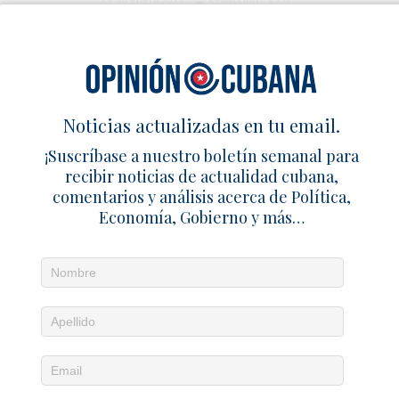
El club de los 30: jonroneros cubanos
en las Grandes Ligas
19 agosto 2025
Redacción
1
Noticias actualizadas en tu email.
1 TRACKBACK / PINGBACK
¡Suscríbase a nuestro boletín semanal para
recibir noticias de actualidad cubana,
Ciudadanos panameños detenidos: ¿propaganda enemiga,
comentarios y análisis acerca de Política,
o ayuda humanitaria? – Cuba en Familia
Economía, Gobierno y más…
Ciudadanos panameños detenidos: ¿propaganda enemiga,
o ayuda humanitaria? - Noticias Cubanas
Deja un comentario