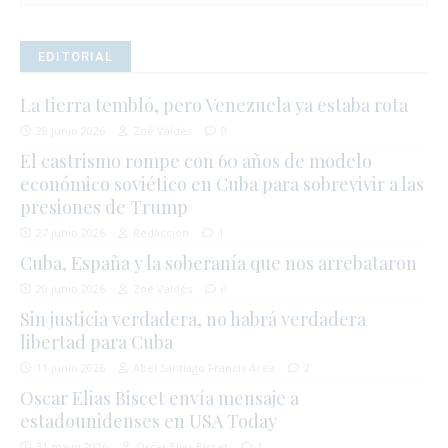
EDITORIAL
La tierra tembló, pero Venezuela ya estaba rota
28 junio 2026
Zoé Valdés
0
El castrismo rompe con 60 años de modelo
económico soviético en Cuba para sobrevivir a las
presiones de Trump
27 junio 2026
Redacción
1
Cuba, España y la soberanía que nos arrebataron
20 junio 2026
Zoé Valdés
0
Sin justicia verdadera, no habrá verdadera
libertad para Cuba
11 junio 2026
Abel Santiago Francis Acea
2
Oscar Elias Biscet envía mensaje a
estadounidenses en USA Today
31 mayo 2026
Oscar Elias Biscet
1