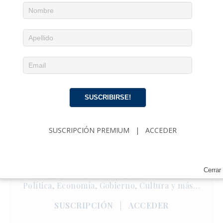
SUSCRIBIRSE!
SUSCRIPCIÓN PREMIUM
|
ACCEDER
Noticias diarias en tu email
¡Suscríbete para recibir noticias de actualidad
Cerrar
cubana, comentarios y análisis acerca de
Política, Economía, Gobierno, Cultura y más…
SUSCRIPCIÓN
|
ACCEDER