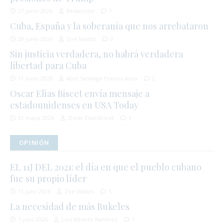
27 junio 2026
Redacción
1
Cuba, España y la soberanía que nos arrebataron
20 junio 2026
Zoé Valdés
0
Sin justicia verdadera, no habrá verdadera
libertad para Cuba
11 junio 2026
Abel Santiago Francis Acea
2
Oscar Elias Biscet envía mensaje a
estadounidenses en USA Today
31 mayo 2026
Oscar Elias Biscet
1
OPINIÓN
EL 11J DEL 2021: el día en que el pueblo cubano
fue su propio líder
11 julio 2026
Zoé Valdés
1
La necesidad de más Bukeles
7 julio 2026
Luis Alberto Ramírez
1