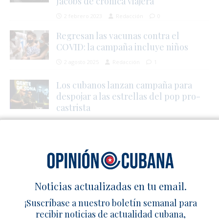
Jacobs de crónica viajera
2 febrero 2023
Redacción
0
Regresan las vacunas contra el
COVID: la campaña incluye niños
2 agosto 2025
Redacción
1
Los cubanos lanzan campaña para
despojar a las estrellas del pop pro-
castrista
13 septiembre 2019
Redacción
0
SÉ EL PRIMERO EN COMENTAR
Deja un comentario
Noticias actualizadas en tu email.
¡Suscríbase a nuestro boletín semanal para
recibir noticias de actualidad cubana,