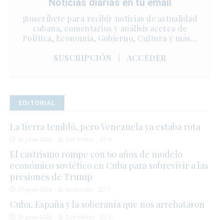
Noticias diarias en tu email
¡Suscríbete para recibir noticias de actualidad
cubana, comentarios y análisis acerca de
Política, Economía, Gobierno, Cultura y más…
SUSCRIPCIÓN
|
ACCEDER
EDITORIAL
La tierra tembló, pero Venezuela ya estaba rota
28 junio 2026
Zoé Valdés
0
El castrismo rompe con 60 años de modelo
económico soviético en Cuba para sobrevivir a las
presiones de Trump
27 junio 2026
Redacción
1
Cuba, España y la soberanía que nos arrebataron
20 junio 2026
Zoé Valdés
0