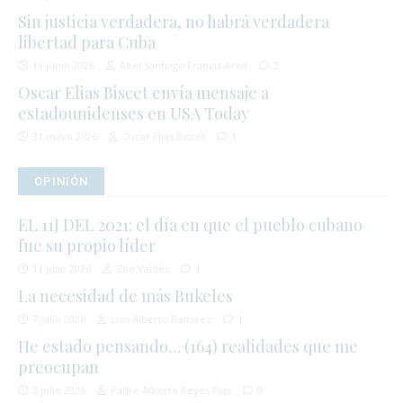
Sin justicia verdadera, no habrá verdadera
libertad para Cuba
11 junio 2026
Abel Santiago Francis Acea
2
Oscar Elias Biscet envía mensaje a
estadounidenses en USA Today
31 mayo 2026
Oscar Elias Biscet
1
OPINIÓN
EL 11J DEL 2021: el día en que el pueblo cubano
fue su propio líder
11 julio 2026
Zoé Valdés
1
La necesidad de más Bukeles
7 julio 2026
Luis Alberto Ramírez
1
He estado pensando… (164) realidades que me
preocupan
3 julio 2026
Padre Alberto Reyes Pías
0