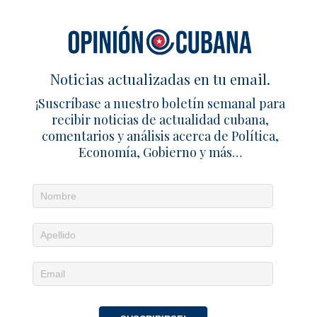
procedente de Cuba
24 junio 2026
Redacción
0
La vida por todo lo alto de Manuel
Alejandro Marrero, hijo del primer
Noticias actualizadas en tu email.
ministro de Cuba
¡Suscríbase a nuestro boletín semanal para
28 abril 2021
Redacción
0
recibir noticias de actualidad cubana,
comentarios y análisis acerca de Política,
SÉ EL PRIMERO EN COMENTAR
Economía, Gobierno y más…
Deja un comentario