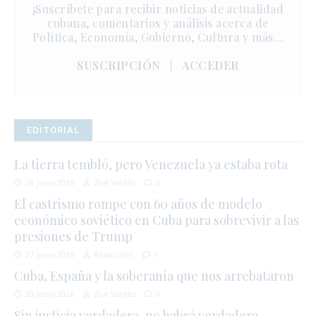
¡Suscríbete para recibir noticias de actualidad
cubana, comentarios y análisis acerca de
Política, Economía, Gobierno, Cultura y más…
SUSCRIPCIÓN
|
ACCEDER
EDITORIAL
La tierra tembló, pero Venezuela ya estaba rota
28 junio 2026
Zoé Valdés
0
El castrismo rompe con 60 años de modelo
económico soviético en Cuba para sobrevivir a las
presiones de Trump
27 junio 2026
Redacción
1
Cuba, España y la soberanía que nos arrebataron
20 junio 2026
Zoé Valdés
0
Sin justicia verdadera, no habrá verdadera