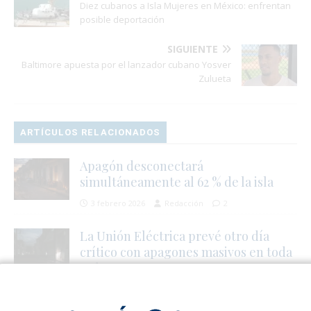
Diez cubanos a Isla Mujeres en México: enfrentan
posible deportación
SIGUIENTE
Baltimore apuesta por el lanzador cubano Yosver
Zulueta
ARTÍCULOS RELACIONADOS
Apagón desconectará
simultáneamente al 62 % de la isla
3 febrero 2026
Redacción
2
La Unión Eléctrica prevé otro día
crítico con apagones masivos en toda
Cuba
27 junio 2026
Redacción
0