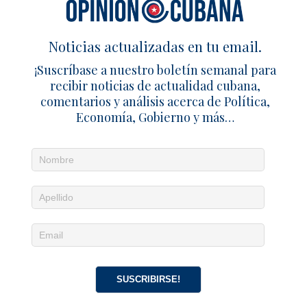
Encarcelado activista por transmitir
protesta contra el PCC en Encrucijada
Noticias actualizadas en tu email.
28 febrero 2025
Redacción
0
¡Suscríbase a nuestro boletín semanal para
SÉ EL PRIMERO EN COMENTAR
recibir noticias de actualidad cubana,
comentarios y análisis acerca de Política,
Deja un comentario
Economía, Gobierno y más…
SUSCRIBIRSE!