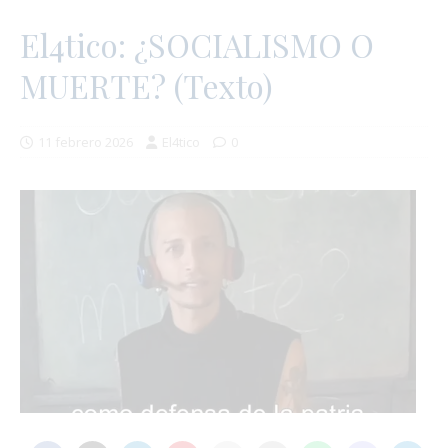
El4tico: ¿SOCIALISMO O
MUERTE? (Texto)
11 febrero 2026
El4tico
0