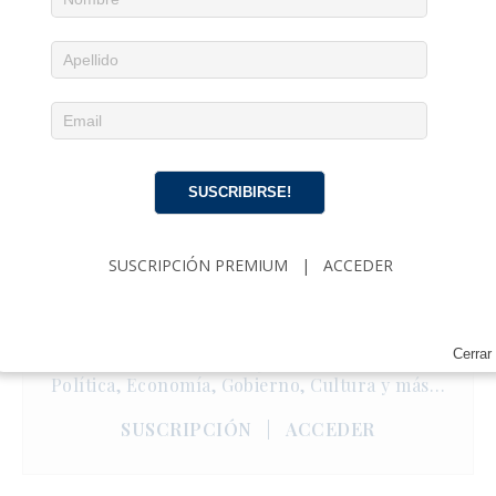
SUSCRIBIRSE!
SUSCRIPCIÓN PREMIUM
|
ACCEDER
Noticias diarias en tu email
¡Suscríbete para recibir noticias de actualidad
Cerrar
cubana, comentarios y análisis acerca de
Política, Economía, Gobierno, Cultura y más…
SUSCRIPCIÓN
|
ACCEDER