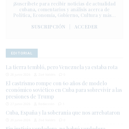
¡Suscríbete para recibir noticias de actualidad
cubana, comentarios y análisis acerca de
Política, Economía, Gobierno, Cultura y más…
SUSCRIPCIÓN
|
ACCEDER
EDITORIAL
La tierra tembló, pero Venezuela ya estaba rota
28 junio 2026
Zoé Valdés
0
El castrismo rompe con 60 años de modelo
económico soviético en Cuba para sobrevivir a las
presiones de Trump
27 junio 2026
Redacción
1
Cuba, España y la soberanía que nos arrebataron
20 junio 2026
Zoé Valdés
0
Sin justicia verdadera, no habrá verdadera