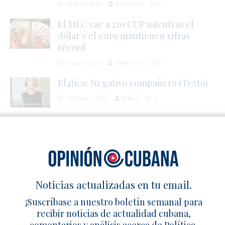
26 mayo 2021
Redacción
0
El MLC cae a 210 CUP mientras el
dólar y el euro mantienen cifras
récord
9 agosto 2025
Redacción
2
El4tico: Negativo compañero (Texto)
12 febrero 2026
El4tico
0
SÉ EL PRIMERO EN COMENTAR
Deja un comentario
Noticias actualizadas en tu email.
¡Suscríbase a nuestro boletín semanal para
recibir noticias de actualidad cubana,