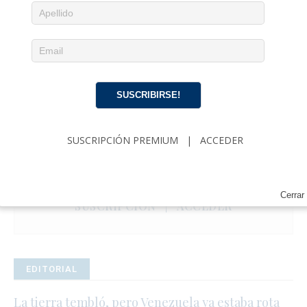
SUSCRIBIRSE!
Noticias diarias en tu email
SUSCRIPCIÓN PREMIUM
|
ACCEDER
¡Suscríbete para recibir noticias de actualidad
cubana, comentarios y análisis acerca de
Política, Economía, Gobierno, Cultura y más…
Cerrar
SUSCRIPCIÓN
|
ACCEDER
EDITORIAL
La tierra tembló, pero Venezuela ya estaba rota