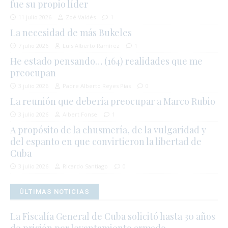
fue su propio líder
11 julio 2026
Zoé Valdés
1
La necesidad de más Bukeles
7 julio 2026
Luis Alberto Ramírez
1
He estado pensando… (164) realidades que me
preocupan
3 julio 2026
Padre Alberto Reyes Pías
0
La reunión que debería preocupar a Marco Rubio
3 julio 2026
Albert Fonse
1
A propósito de la chusmería, de la vulgaridad y
del espanto en que convirtieron la libertad de
Cuba
3 julio 2026
Ricardo Santiago
0
ÚLTIMAS NOTICIAS
La Fiscalía General de Cuba solicitó hasta 30 años
de prisión por levantamiento armado