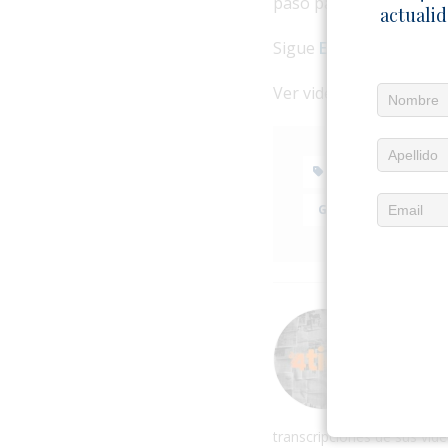
paso para exigir respon
actualid
Sigue
El4tico
en Opinió
Ver video en
Facebook
CIVISMO
G2
HOLGUÍN
Acerca
El 4tic
Ernesto
en rede
orden c
transcripciones de sus vid