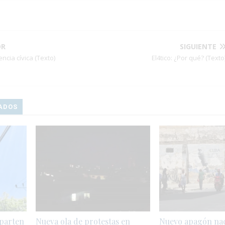
OR
SIGUIENTE
encia cívica (Texto)
El4tico: ¿Por qué? (Texto
ADOS
mparten
Nueva ola de protestas en
Nuevo apagón naci