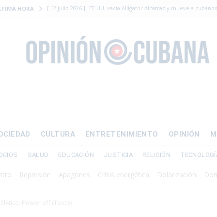
[ 12 julio 2026 ]
EE.UU. vacía Alligator Alcatraz y mueve a cuban
LTIMA HORA
EMIGRACIÓN
[ 12 julio 2026 ]
Se apagará el 61% del país este viernes
ECON
[ 12 julio 2026 ]
¿El régimen expulsará a Luis Manuel Otero directo
DERECHOS HUMANOS
[ 24 julio 2026 ]
“Que se vayan ellos”: Yosvany Rosell rechaza el e
DERECHOS HUMANOS
[ 12 julio 2026 ]
La Fiscalía General de Cuba solicitó hasta 30 años
OCIEDAD
CULTURA
ENTRETENIMIENTO
OPINIÓN
M
levantamiento armado
OCIOS
SALUD
EDUCACIÓN
JUSTICIA
RELIGIÓN
TECNOLOGÍ
Represión
Apagones
Crisis energética
Dolarización
Donald J 
El4tico: Power off (Texto)