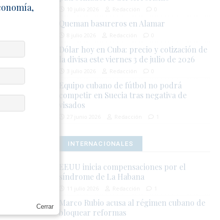
Economía,
10 julio 2026
Redacción
0
Queman basureros en Alamar
8 julio 2026
Redacción
0
Dólar hoy en Cuba: precio y cotización de
la divisa este viernes 3 de julio de 2026
3 julio 2026
Redacción
0
ICO
Equipo cubano de fútbol no podrá
competir en Suecia tras negativa de
visados
27 junio 2026
Redacción
1
INTERNACIONALES
EEUU inicia compensaciones por el
 Pérez y
síndrome de La Habana
lítica de Cuba
11 julio 2026
Redacción
1
nda contra el
Marco Rubio acusa al régimen cubano de
a ofrece las
Cerrar
bloquear reformas