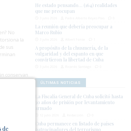
He estado pensando… (164) realidades
que me preocupan
3 julio 2026
Padre Alberto Reyes Pías
0
La reunión que debería preocupar a
cen? No
Marco Rubio
torsiona la
3 julio 2026
Albert Fonse
1
nde sus
A propósito de la chusmería, de la
vulgaridad y del espanto en que
terminan
convirtieron la libertad de Cuba
3 julio 2026
Ricardo Santiago
0
aún conservan
ecta sus
ÚLTIMAS NOTICIAS
plica en el
La Fiscalía General de Cuba solicitó hasta
rdad se
30 años de prisión por levantamiento
armado
12 julio 2026
Redacción
0
mersos en su
Cuba permanece en listado de países
l primer
s de
patrocinadores del terrorismo