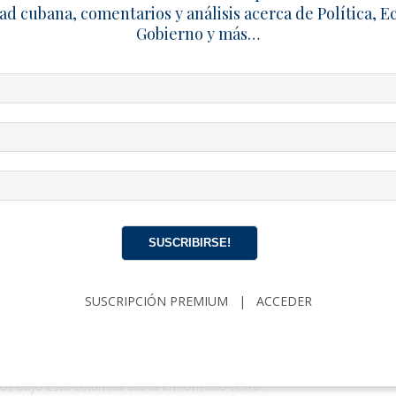
sabilidad real.
ad cubana, comentarios y análisis acerca de Política, 
Gobierno y más…
n Cubana.
CONVOCATORIA
CUBA
DIRIGENTES
DISIDENCIA
EL4T
SUSCRIBIRSE!
 de El4tico
50 Artículo
SUSCRIPCIÓN PREMIUM
|
ACCEDER
o es un proyecto audiovisual independiente integrado por Kamil Zayas
 Ricardo Medina, jóvenes cubanos que cuestionan la realidad sociopo
s sociales. Fueron arrestados y encausados por el delito de “propaga
onstitucional” y actualmente se encuentran en prisión. Opinión Cuban
eos bajo esta columna diaria en formato texto.