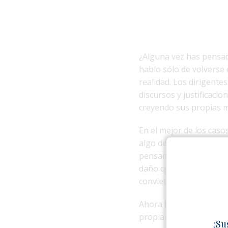
¿Alguna vez has pensad
hablo sólo de volverse 
realidad. Los dirigente
discursos y justificaci
creyendo sus propias 
En el mejor de los caso
algo de lucidez, pero t
pensamientos, sus palab
daño que causa a millon
convierte en sacrificio.
Ahora bien, ¿podemos e
propia desconexión? La
¡Su