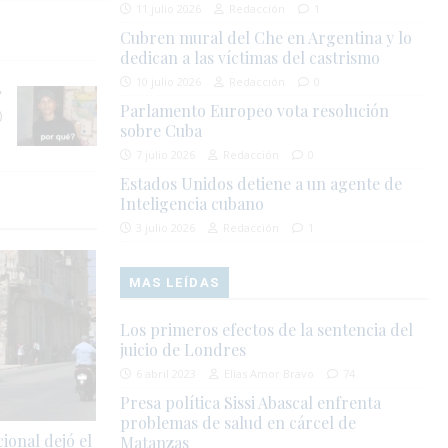
11 julio 2026
Redacción
1
Cubren mural del Che en Argentina y lo
dedican a las víctimas del castrismo
10 julio 2026
Redacción
0
Parlamento Europeo vota resolución
)
sobre Cuba
7 julio 2026
Redacción
0
Estados Unidos detiene a un agente de
Inteligencia cubano
3 julio 2026
Redacción
1
MAS LEÍDAS
Los primeros efectos de la sentencia del
juicio de Londres
6 abril 2023
Elías Amor Bravo
74
Presa política Sissi Abascal enfrenta
problemas de salud en cárcel de
onal dejó el
Matanzas