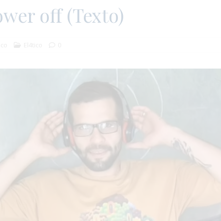
ower off (Texto)
ico
El4tico
0