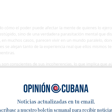
o cómo el poder puede afectar la mente de quienes lo ejer
estúpido, sino de una verdadera parasitación mental que dis
s, en muchos casos, parecen vivir en un mundo paralelo, do
ones se alejan tanto de la experiencia real que ellos mismos 
mentiras.
s son conscientes de sus incoherencias, lo que implica que 
ristemente la mayoría parece atrapada en un sistema que inf
ras y, por ende, sus decisiones. Esta mente parasitada se re
es, porque cuando la incoherencia se vuelve creencia, la ve
sperar cambios mientras quienes nos dirigen estén tan in
Noticias actualizadas en tu email.
 reflexión es urgente, porque entender este fenómeno es e
scríbase a nuestro boletín semanal para recibir noticia