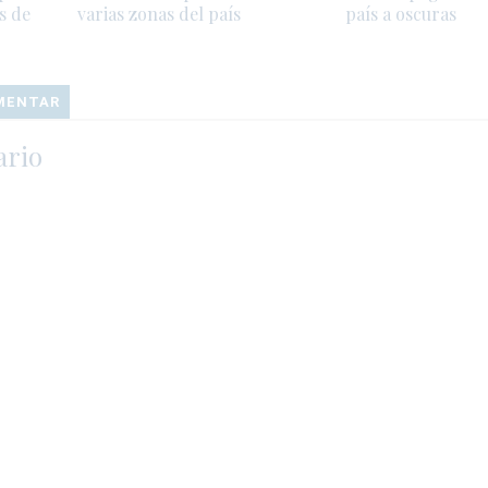
s de
varias zonas del país
país a oscuras
OMENTAR
ario