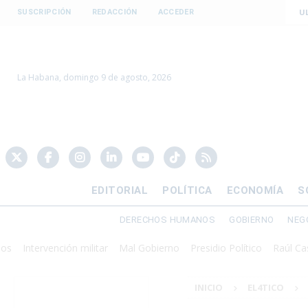
U
SUSCRIPCIÓN
REDACCIÓN
ACCEDER
La Habana, domingo 9 de agosto, 2026
EDITORIAL
POLÍTICA
ECONOMÍA
S
DERECHOS HUMANOS
GOBIERNO
NEG
ntervención militar
Mal Gobierno
Presidio Político
Raúl Castro
INICIO
EL4TICO