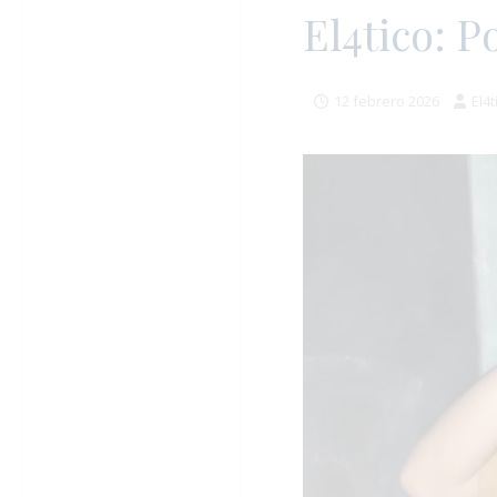
El4tico: P
12 febrero 2026
El4t