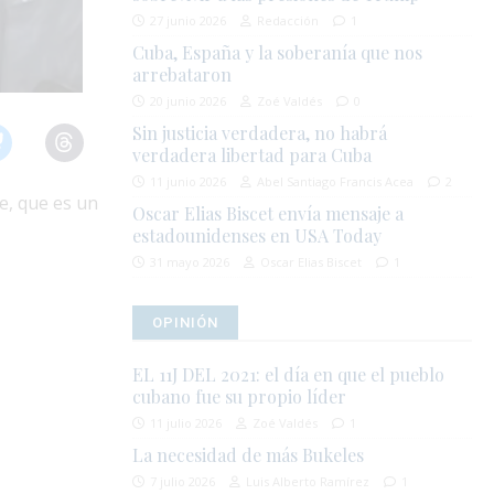
27 junio 2026
Redacción
1
Cuba, España y la soberanía que nos
arrebataron
20 junio 2026
Zoé Valdés
0
Sin justicia verdadera, no habrá
verdadera libertad para Cuba
11 junio 2026
Abel Santiago Francis Acea
2
te, que es un
Oscar Elias Biscet envía mensaje a
estadounidenses en USA Today
31 mayo 2026
Oscar Elias Biscet
1
OPINIÓN
EL 11J DEL 2021: el día en que el pueblo
cubano fue su propio líder
11 julio 2026
Zoé Valdés
1
La necesidad de más Bukeles
7 julio 2026
Luis Alberto Ramírez
1