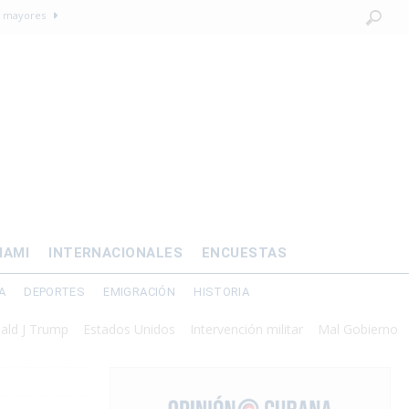
os mayores
OMÍA
 al exilio?
xilio forzado
 de prisión por
IAMI
INTERNACIONALES
ENCUESTAS
A
DEPORTES
EMIGRACIÓN
HISTORIA
Trump
Estados Unidos
Intervención militar
Mal Gobierno
Presid