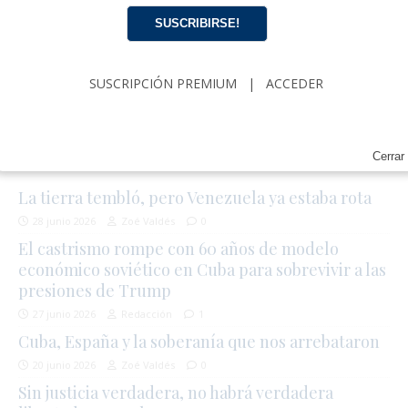
cubana, comentarios y análisis acerca de
SUSCRIBIRSE!
Política, Economía, Gobierno, Cultura y más…
SUSCRIPCIÓN
|
ACCEDER
SUSCRIPCIÓN PREMIUM
|
ACCEDER
EDITORIAL
Cerrar
La tierra tembló, pero Venezuela ya estaba rota
28 junio 2026
Zoé Valdés
0
El castrismo rompe con 60 años de modelo
económico soviético en Cuba para sobrevivir a las
presiones de Trump
27 junio 2026
Redacción
1
Cuba, España y la soberanía que nos arrebataron
20 junio 2026
Zoé Valdés
0
Sin justicia verdadera, no habrá verdadera