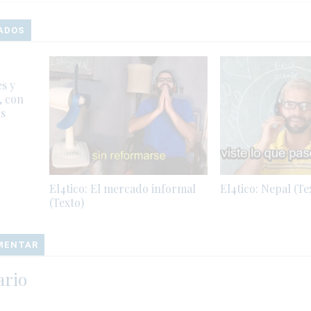
ADOS
s y
, con
s
El4tico: El mercado informal
El4tico: Nepal (Te
(Texto)
OMENTAR
ario