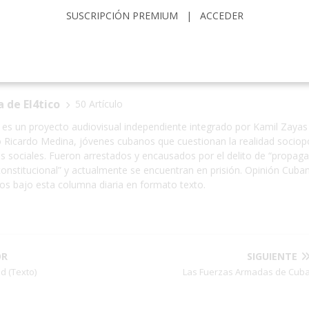
A
CUBA
DISIDENCIA
EL4TICO
ESTAFAS
G2
SUSCRIPCIÓN PREMIUM
|
ACCEDER
IGENCIA
 de El4tico
50 Artículo
o es un proyecto audiovisual independiente integrado por Kamil Zayas
 Ricardo Medina, jóvenes cubanos que cuestionan la realidad sociopo
s sociales. Fueron arrestados y encausados por el delito de “propaga
onstitucional” y actualmente se encuentran en prisión. Opinión Cuban
eos bajo esta columna diaria en formato texto.
OR
SIGUIENTE
ad (Texto)
Las Fuerzas Armadas de Cub