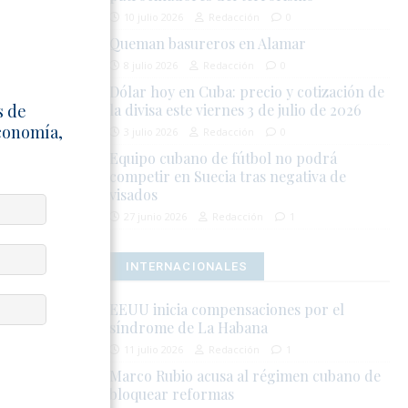
 a dar vez?
10 julio 2026
Redacción
0
mo tú?
Queman basureros en Alamar
8 julio 2026
Redacción
0
l tuyo,
Dólar hoy en Cuba: precio y cotización de
s de
la divisa este viernes 3 de julio de 2026
Economía,
3 julio 2026
Redacción
0
irar con ojo y
Equipo cubano de fútbol no podrá
 tu vida
competir en Suecia tras negativa de
visados
27 junio 2026
Redacción
1
 no estás
INTERNACIONALES
EEUU inicia compensaciones por el
síndrome de La Habana
11 julio 2026
Redacción
1
Marco Rubio acusa al régimen cubano de
bloquear reformas