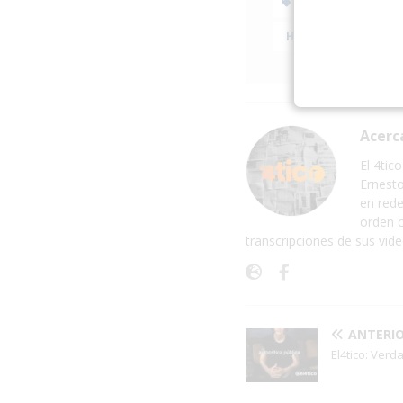
CONVOCATORI
HOLGUÍN
INTEL
Acerca
El 4tic
Ernesto
en rede
orden c
transcripciones de sus vid
ANTERI
El4tico: Verd