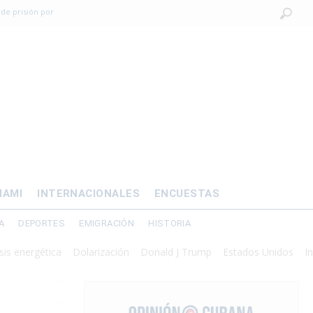
 de prisión por
os mayores
OMÍA
 al exilio?
xilio forzado
IAMI
INTERNACIONALES
ENCUESTAS
A
DEPORTES
EMIGRACIÓN
HISTORIA
ergética
Dolarización
Donald J Trump
Estados Unidos
Intervenc