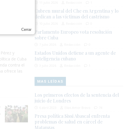
11 julio 2026
Redacción
1
Cubren mural del Che en Argentina y lo
dedican a las víctimas del castrismo
10 julio 2026
Redacción
0
Cerrar
Parlamento Europeo vota resolución
sobre Cuba
7 julio 2026
Redacción
0
Estados Unidos detiene a un agente de
 Pérez y
Inteligencia cubano
lítica de Cuba
nda contra el
3 julio 2026
Redacción
1
a ofrece las
MAS LEÍDAS
Los primeros efectos de la sentencia del
juicio de Londres
6 abril 2023
Elías Amor Bravo
74
a
Presa política Sissi Abascal enfrenta
problemas de salud en cárcel de
Matanzas