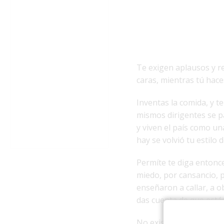
Te exigen aplausos y re
caras, mientras tú hace
Inventas la comida, y t
mismos dirigentes se p
y viven el país como un
hay se volvió tu estilo 
Permíte te diga entonce
miedo, por cansancio, 
enseñaron a callar, a o
das cuenta de que está
No existe un héroe real