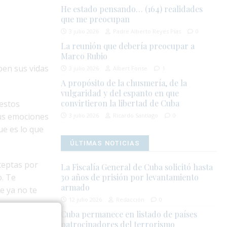
He estado pensando… (164) realidades
que me preocupan
3 julio 2026
Padre Alberto Reyes Pías
0
La reunión que debería preocupar a
Marco Rubio
ben sus vidas
3 julio 2026
Albert Fonse
1
A propósito de la chusmería, de la
vulgaridad y del espanto en que
convirtieron la libertad de Cuba
 estos
tus emociones
3 julio 2026
Ricardo Santiago
0
ue es lo que
ÚLTIMAS NOTICIAS
ceptas por
La Fiscalía General de Cuba solicitó hasta
o. Te
30 años de prisión por levantamiento
armado
e ya no te
12 julio 2026
Redacción
0
Cuba permanece en listado de países
patrocinadores del terrorismo
ues