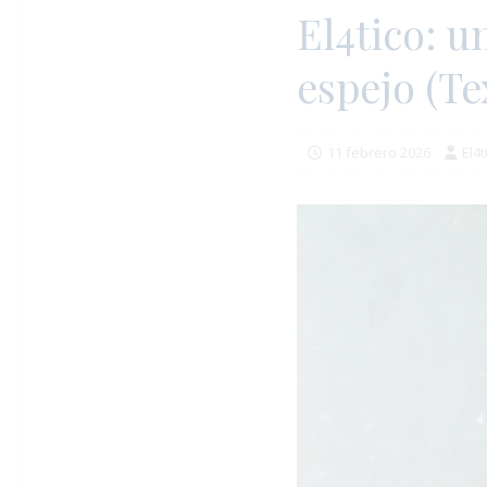
El4tico: u
espejo (Te
11 febrero 2026
El4t