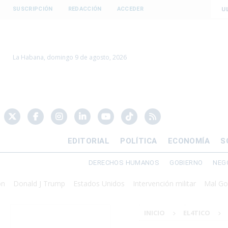
U
SUSCRIPCIÓN
REDACCIÓN
ACCEDER
La Habana, domingo 9 de agosto, 2026
EDITORIAL
POLÍTICA
ECONOMÍA
S
DERECHOS HUMANOS
GOBIERNO
NEG
nald J Trump
Estados Unidos
Intervención militar
Mal Gobierno
INICIO
EL4TICO