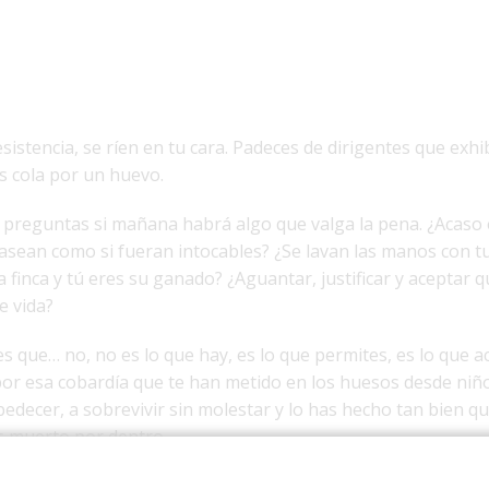
sistencia, se ríen en tu cara. Padeces de dirigentes que exhi
s cola por un huevo.
e preguntas si mañana habrá algo que valga la pena. ¿Acaso
asean como si fueran intocables? ¿Se lavan las manos con 
a finca y tú eres su ganado? ¿Aguantar, justificar y aceptar q
de vida?
s que… no, no es lo que hay, es lo que permites, es lo que a
por esa cobardía que te han metido en los huesos desde niñ
bedecer, a sobrevivir sin molestar y lo has hecho tan bien qu
s muerto por dentro.
 que venga a salvarte, no hay milagro, no hay cambio si sig