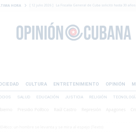
[ 12 julio 2026 ]
La Fiscalía General de Cuba solicitó hasta 30 años
LTIMA HORA
levantamiento armado
[ 12 julio 2026 ]
EE.UU. vacía Alligator Alcatraz y mueve a cuban
EMIGRACIÓN
[ 12 julio 2026 ]
Se apagará el 61% del país este viernes
ECON
[ 12 julio 2026 ]
¿El régimen expulsará a Luis Manuel Otero directo
DERECHOS HUMANOS
[ 24 julio 2026 ]
“Que se vayan ellos”: Yosvany Rosell rechaza el e
OCIEDAD
CULTURA
ENTRETENIMIENTO
OPINIÓN
M
DERECHOS HUMANOS
OCIOS
SALUD
EDUCACIÓN
JUSTICIA
RELIGIÓN
TECNOLOGÍ
Presidio Político
Raúl Castro
Represión
Apagones
Crisis en
El4tico: un hombre se levanta y se mira al espejo (Texto)