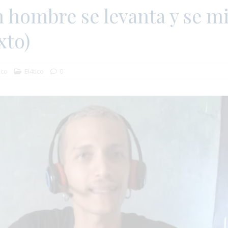
n hombre se levanta y se mi
xto)
ico
El4tico
0