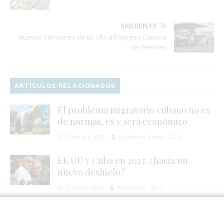
SIGUIENTE
Nuevas Sanciones de EE. UU. a Empresa Cubana
de Petróleo
ARTÍCULOS RELACIONADOS
El problema migratorio cubano no es
de normas, es y será económico
2 febrero 2023
Elías Amor Bravo
0
EE UU y Cuba en 2023: ¿hacia un
nuevo deshielo?
22 enero 2023
Redacción
0
Foto con Jeffrey Epstein: ¿qué le
importa al tigre una raya más?