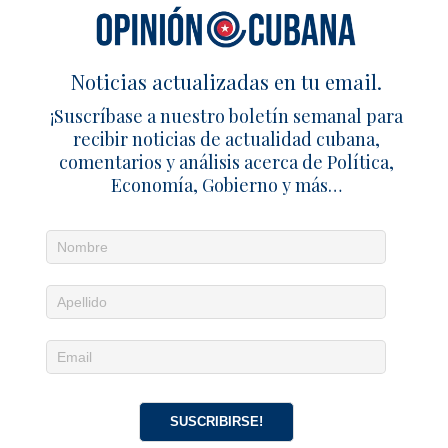
5 agosto 2025
Abel Santiago Francis Acea
1
Noticias actualizadas en tu email.
1 TRACKBACK / PINGBACK
¡Suscríbase a nuestro boletín semanal para
EE.UU. exhibe músculo militar en Guantánamo – Cuba en
recibir noticias de actualidad cubana,
Familia
comentarios y análisis acerca de Política,
Economía, Gobierno y más…
Deja un comentario
SUSCRIBIRSE!