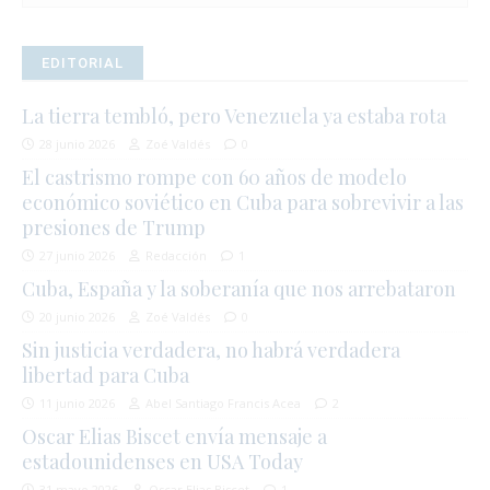
EDITORIAL
La tierra tembló, pero Venezuela ya estaba rota
28 junio 2026
Zoé Valdés
0
El castrismo rompe con 60 años de modelo
económico soviético en Cuba para sobrevivir a las
presiones de Trump
27 junio 2026
Redacción
1
Cuba, España y la soberanía que nos arrebataron
20 junio 2026
Zoé Valdés
0
Sin justicia verdadera, no habrá verdadera
libertad para Cuba
11 junio 2026
Abel Santiago Francis Acea
2
Oscar Elias Biscet envía mensaje a
estadounidenses en USA Today
31 mayo 2026
Oscar Elias Biscet
1