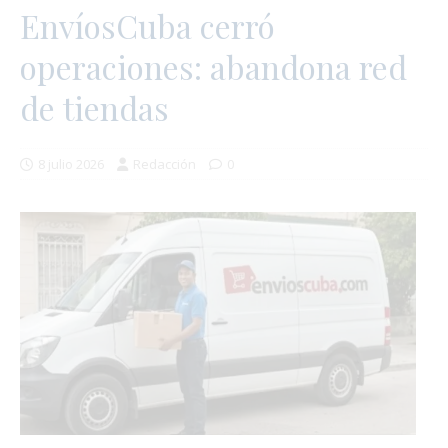
EnvíosCuba cerró
operaciones: abandona red
de tiendas
8 julio 2026
Redacción
0