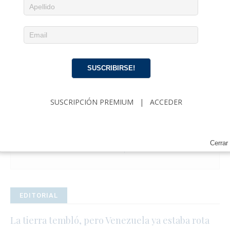
SUSCRIBIRSE!
Noticias diarias en tu email
SUSCRIPCIÓN PREMIUM
|
ACCEDER
¡Suscríbete para recibir noticias de actualidad
cubana, comentarios y análisis acerca de
Política, Economía, Gobierno, Cultura y más…
Cerrar
SUSCRIPCIÓN
|
ACCEDER
EDITORIAL
La tierra tembló, pero Venezuela ya estaba rota