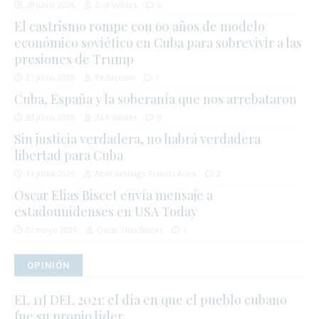
28 junio 2026
Zoé Valdés
0
El castrismo rompe con 60 años de modelo
económico soviético en Cuba para sobrevivir a las
presiones de Trump
27 junio 2026
Redacción
1
Cuba, España y la soberanía que nos arrebataron
20 junio 2026
Zoé Valdés
0
Sin justicia verdadera, no habrá verdadera
libertad para Cuba
11 junio 2026
Abel Santiago Francis Acea
2
Oscar Elias Biscet envía mensaje a
estadounidenses en USA Today
31 mayo 2026
Oscar Elias Biscet
1
OPINIÓN
EL 11J DEL 2021: el día en que el pueblo cubano
fue su propio líder