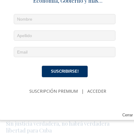
Economía, Gobierno y más…
Política, Economía, Gobierno, Cultura y más…
SUSCRIPCIÓN
|
ACCEDER
EDITORIAL
La tierra tembló, pero Venezuela ya estaba rota
28 junio 2026
Zoé Valdés
0
SUSCRIBIRSE!
El castrismo rompe con 60 años de modelo
económico soviético en Cuba para sobrevivir a las
presiones de Trump
SUSCRIPCIÓN PREMIUM
|
ACCEDER
27 junio 2026
Redacción
1
Cuba, España y la soberanía que nos arrebataron
20 junio 2026
Zoé Valdés
0
Cerrar
Sin justicia verdadera, no habrá verdadera
libertad para Cuba