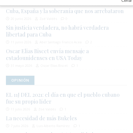
Cerrar
27 junio 2026
Redacción
1
Cuba, España y la soberanía que nos arrebataron
20 junio 2026
Zoé Valdés
0
Sin justicia verdadera, no habrá verdadera
libertad para Cuba
11 junio 2026
Abel Santiago Francis Acea
2
Oscar Elias Biscet envía mensaje a
estadounidenses en USA Today
31 mayo 2026
Oscar Elias Biscet
1
OPINIÓN
EL 11J DEL 2021: el día en que el pueblo cubano
fue su propio líder
11 julio 2026
Zoé Valdés
1
La necesidad de más Bukeles
7 julio 2026
Luis Alberto Ramírez
1