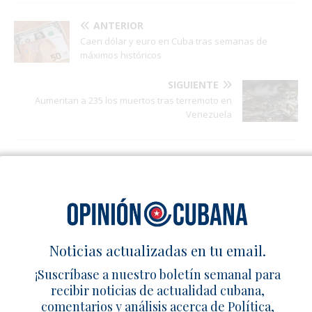
ANTERIOR
Caen dólar y euro en Cuba tras semanas de
máximos históricos
SIGUIENTE
Aumentan a 235 los muertos tras terremoto en
Venezuela
ARTÍCULOS RELACIONADOS
Denuncian “potro de tortura” en Kilo
8
7 julio 2026
Redacción
1
Noticias actualizadas en tu email.
Fallece Yolanda Santana Ayala, Dama
¡Suscríbase a nuestro boletín semanal para
de Blanco y exprisionera política
recibir noticias de actualidad cubana,
cubana
comentarios y análisis acerca de Política,