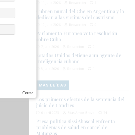
11 julio 2026
Redacción
1
Cubren mural del Che en Argentina y lo
dedican a las víctimas del castrismo
n que su
10 julio 2026
Redacción
0
res marcadas
Parlamento Europeo vota resolución
ión terminó
sobre Cuba
ierda que
7 julio 2026
Redacción
0
te.
Estados Unidos detiene a un agente de
Inteligencia cubano
3 julio 2026
Redacción
1
MAS LEÍDAS
Cerrar
Los primeros efectos de la sentencia del
juicio de Londres
6 abril 2023
Elías Amor Bravo
74
Presa política Sissi Abascal enfrenta
problemas de salud en cárcel de
Matanzas