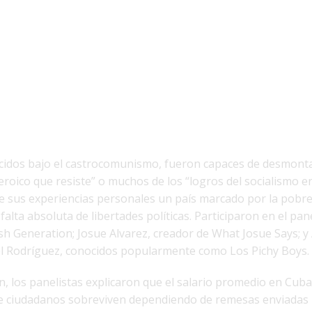
acidos bajo el castrocomunismo, fueron capaces de desmonta
eroico que resiste” o muchos de los “logros del socialismo e
e sus experiencias personales un país marcado por la pobre
 falta absoluta de libertades políticas. Participaron en el pan
sh Generation; Josue Alvarez, creador de What Josue Says; y
l Rodríguez, conocidos popularmente como Los Pichy Boys.
, los panelistas explicaron que el salario promedio en Cuba 
de ciudadanos sobreviven dependiendo de remesas enviadas