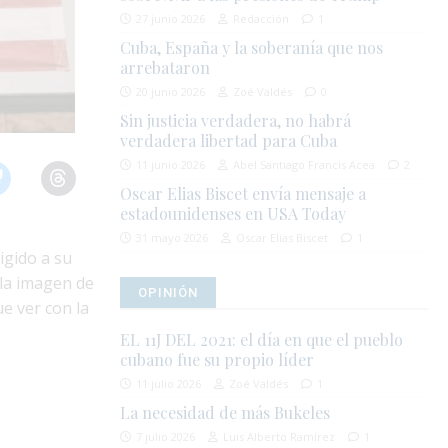
27 junio 2026
Redacción
1
Cuba, España y la soberanía que nos
arrebataron
20 junio 2026
Zoé Valdés
0
Sin justicia verdadera, no habrá
verdadera libertad para Cuba
11 junio 2026
Abel Santiago Francis Acea
2
Oscar Elias Biscet envía mensaje a
estadounidenses en USA Today
31 mayo 2026
Oscar Elias Biscet
1
igido a su
 la imagen de
OPINIÓN
e ver con la
EL 11J DEL 2021: el día en que el pueblo
cubano fue su propio líder
11 julio 2026
Zoé Valdés
1
La necesidad de más Bukeles
7 julio 2026
Luis Alberto Ramírez
1