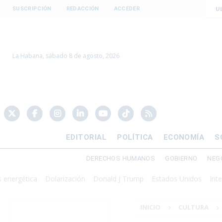
U
SUSCRIPCIÓN
REDACCIÓN
ACCEDER
La Habana, sábado 8 de agosto, 2026
EDITORIAL
POLÍTICA
ECONOMÍA
S
DERECHOS HUMANOS
GOBIERNO
NEG
ética
Dolarización
Donald J Trump
Estados Unidos
Intervención
INICIO
CULTURA