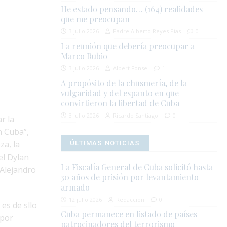
He estado pensando… (164) realidades
que me preocupan
3 julio 2026
Padre Alberto Reyes Pías
0
La reunión que debería preocupar a
Marco Rubio
3 julio 2026
Albert Fonse
1
A propósito de la chusmería, de la
vulgaridad y del espanto en que
convirtieron la libertad de Cuba
3 julio 2026
Ricardo Santiago
0
r la
n Cuba”,
za, la
ÚLTIMAS NOTICIAS
el Dylan
La Fiscalía General de Cuba solicitó hasta
 Alejandro
30 años de prisión por levantamiento
armado
12 julio 2026
Redacción
0
es de sllo
Cuba permanece en listado de países
 por
patrocinadores del terrorismo