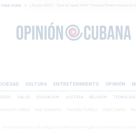
[ 24 julio 2026 ]
“Que se vayan ellos”: Yosvany Rosell rechaza el e
LTIMA HORA
DERECHOS HUMANOS
[ 12 julio 2026 ]
La Fiscalía General de Cuba solicitó hasta 30 años
levantamiento armado
[ 12 julio 2026 ]
EE.UU. vacía Alligator Alcatraz y mueve a cuban
EMIGRACIÓN
[ 12 julio 2026 ]
Se apagará el 61% del país este viernes
ECON
[ 12 julio 2026 ]
¿El régimen expulsará a Luis Manuel Otero directo
OCIEDAD
CULTURA
ENTRETENIMIENTO
OPINIÓN
M
DERECHOS HUMANOS
OCIOS
SALUD
EDUCACIÓN
JUSTICIA
RELIGIÓN
TECNOLOGÍ
 militar
Mal Gobierno
Presidio Político
Raúl Castro
Represión
La verdad sobre Cuba llega a audiencias en inglés en panel junto a St