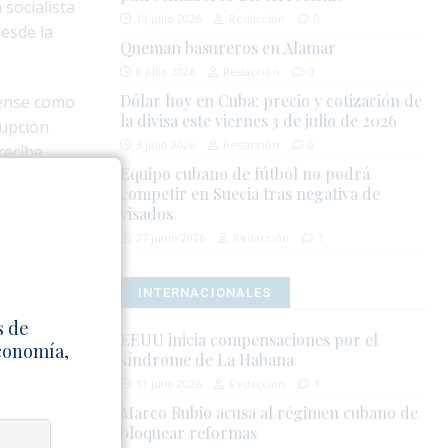
 socialista
10 julio 2026
Redacción
0
esde la
Queman basureros en Alamar
8 julio 2026
Redacción
0
Dólar hoy en Cuba: precio y cotización de
dense como
la divisa este viernes 3 de julio de 2026
rupción
3 julio 2026
Redacción
0
recibe
Equipo cubano de fútbol no podrá
competir en Suecia tras negativa de
visados
l controlado
27 junio 2026
Redacción
1
e la
o
INTERNACIONALES
bernante vive
s de
EEUU inicia compensaciones por el
Economía,
síndrome de La Habana
icos y
11 julio 2026
Redacción
1
 maquillada
Marco Rubio acusa al régimen cubano de
dadosamente
bloquear reformas
os presos