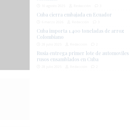
10 agosto 2025
Redacción
3
Cuba cierra embajada en Ecuador
6 marzo 2026
Redacción
3
Cuba importa 1.400 toneladas de arroz
Colombiano
28 julio 2025
Redacción
2
Rusia entrega primer lote de automoviles
rusos ensamblados en Cuba
28 julio 2025
Redacción
2