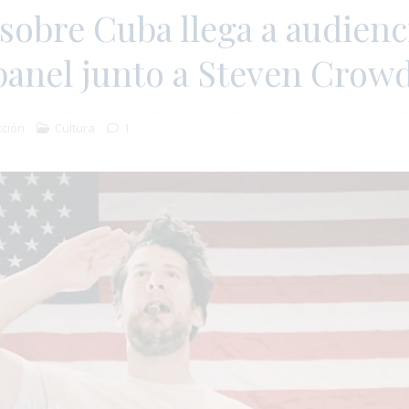
sobre Cuba llega a audienc
panel junto a Steven Crow
ción
Cultura
1