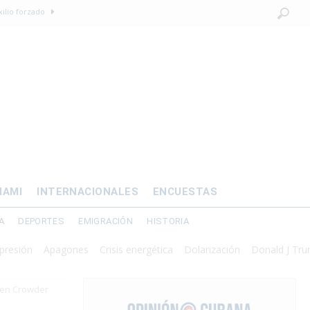
xilio forzado
 de prisión por
os mayores
OMÍA
 al exilio?
IAMI
INTERNACIONALES
ENCUESTAS
A
DEPORTES
EMIGRACIÓN
HISTORIA
Apagones
Crisis energética
Dolarización
Donald J Trump
Es
even Crowder