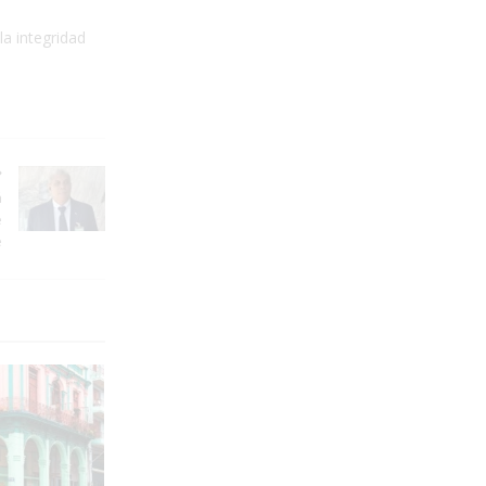
la integridad
á
e
e