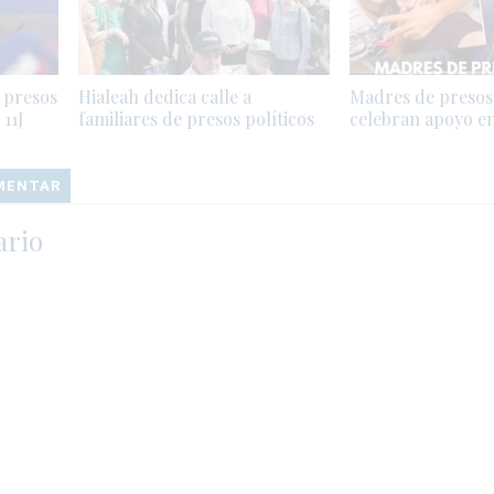
s presos
Hialeah dedica calle a
Madres de presos 
11J
familiares de presos políticos
celebran apoyo e
OMENTAR
ario