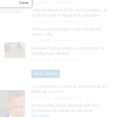
11 julio 2026
Redacción
1
Cerrar
Cubren mural del Che en Argentina y lo
la integridad
dedican a las víctimas del castrismo
10 julio 2026
Redacción
0
Parlamento Europeo vota resolución
sobre Cuba
7 julio 2026
Redacción
0
Estados Unidos detiene a un agente de
a
Inteligencia cubano
R
3 julio 2026
Redacción
1
MAS LEÍDAS
Los primeros efectos de la sentencia del
juicio de Londres
6 abril 2023
Elías Amor Bravo
74
Presa política Sissi Abascal enfrenta
problemas de salud en cárcel de
Matanzas