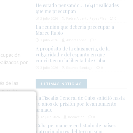
He estado pensando… (164) realidades
que me preocupan
3 julio 2026
Padre Alberto Reyes Pías
0
La reunión que debería preocupar a
Marco Rubio
3 julio 2026
Albert Fonse
1
A propósito de la chusmería, de la
vulgaridad y del espanto en que
ocupación
convirtieron la libertad de Cuba
ealizadas por
3 julio 2026
Ricardo Santiago
0
és de las
ÚLTIMAS NOTICIAS
casez de
La Fiscalía General de Cuba solicitó hasta
30 años de prisión por levantamiento
armado
aleta, en
12 julio 2026
Redacción
0
Cuba permanece en listado de países
patrocinadores del terrorismo
 la