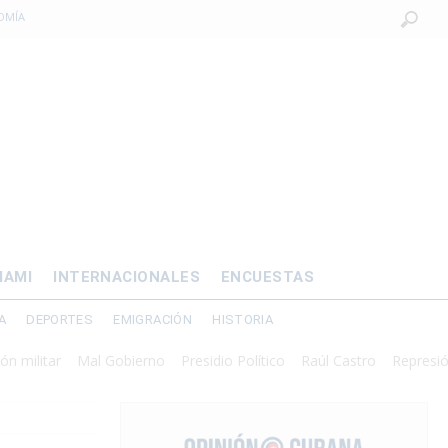
OMÍA
 al exilio?
xilio forzado
 de prisión por
os mayores
IAMI
INTERNACIONALES
ENCUESTAS
A
DEPORTES
EMIGRACIÓN
HISTORIA
itar
Mal Gobierno
Presidio Político
Raúl Castro
Represión