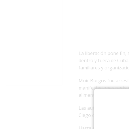
La liberación pone fin
dentro y fuera de Cuba
familiares y organizac
Muir Burgos fue arrest
manifestaciones regis
alimentos.
Las autoridades lo acus
Ciego de Ávila, un cent
Hasta el momento no se 