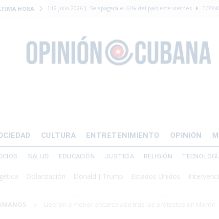
[ 12 julio 2026 ]
Se apagará el 61% del país este viernes
ECON
LTIMA HORA
[ 12 julio 2026 ]
¿El régimen expulsará a Luis Manuel Otero directo
DERECHOS HUMANOS
[ 24 julio 2026 ]
“Que se vayan ellos”: Yosvany Rosell rechaza el e
DERECHOS HUMANOS
[ 12 julio 2026 ]
La Fiscalía General de Cuba solicitó hasta 30 años
levantamiento armado
[ 12 julio 2026 ]
EE.UU. vacía Alligator Alcatraz y mueve a cuban
OCIEDAD
CULTURA
ENTRETENIMIENTO
OPINIÓN
M
EMIGRACIÓN
OCIOS
SALUD
EDUCACIÓN
JUSTICIA
RELIGIÓN
TECNOLOGÍ
Dolarización
Donald J Trump
Estados Unidos
Intervención mil
HUMANOS
Liberan a menor encarcelado tras las protestas en Morón