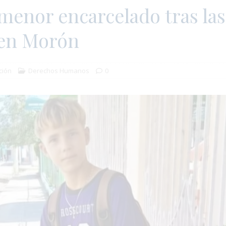
menor encarcelado tras las
 en Morón
ción
Derechos Humanos
0