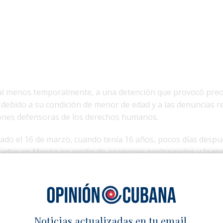
, al menos temporalmente, a una detención que provocó pre
 debido a su condición de menor de edad y a las denuncias r
iones defensoras de los derechos humanos.
ado el 16 de marzo, cuando tenía 16 años, pocos días despu
tradas en Morón en medio de apagones prolongados y la es
aron del delito de sabotaje y lo enviaron a la prisión de Can
ro penitenciario destinado a adultos.
Noticias actualizadas en tu email.
han dado a conocer detalles sobre la modalidad jurídica de