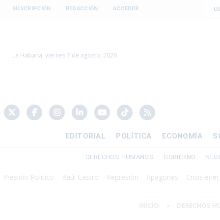
U
SUSCRIPCIÓN
REDACCIÓN
ACCEDER
La Habana, viernes 7 de agosto, 2026
EDITORIAL
POLÍTICA
ECONOMÍA
S
DERECHOS HUMANOS
GOBIERNO
NEG
dio Político
Raúl Castro
Represión
Apagones
Crisis energética
INICIO
DERECHOS 