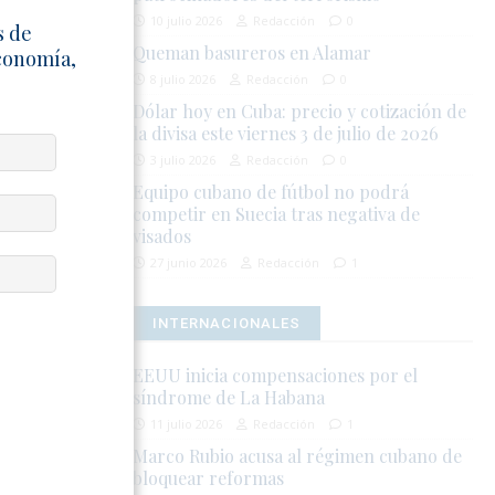
10 julio 2026
Redacción
0
s de
Queman basureros en Alamar
Economía,
vor del
8 julio 2026
Redacción
0
gente.
Dólar hoy en Cuba: precio y cotización de
la divisa este viernes 3 de julio de 2026
 llamados a
3 julio 2026
Redacción
0
Equipo cubano de fútbol no podrá
competir en Suecia tras negativa de
 legales bajo
visados
27 junio 2026
Redacción
1
INTERNACIONALES
EEUU inicia compensaciones por el
UBA
síndrome de La Habana
11 julio 2026
Redacción
1
Marco Rubio acusa al régimen cubano de
bloquear reformas