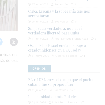
27 junio 2026
Redacción
1
Cuba, España y la soberanía que nos
arrebataron
20 junio 2026
Zoé Valdés
0
Sin justicia verdadera, no habrá
verdadera libertad para Cuba
11 junio 2026
Abel Santiago Francis Acea
2
Oscar Elias Biscet envía mensaje a
estadounidenses en USA Today
urridas en
31 mayo 2026
Oscar Elias Biscet
1
ás de tres
OPINIÓN
EL 11J DEL 2021: el día en que el pueblo
cubano fue su propio líder
11 julio 2026
Zoé Valdés
1
La necesidad de más Bukeles
7 julio 2026
Luis Alberto Ramírez
1