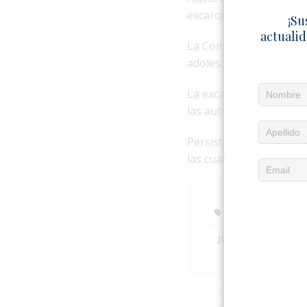
excarcelación ni sobre 
¡Su
actualid
La Comisión Interamer
adolescente y Amnistía
La excarcelación ocurr
las autoridades cubanas
Persisten interrogantes
las cuales fue puesto en
AMNISTÍA INT
JONATHAN DAVID MU