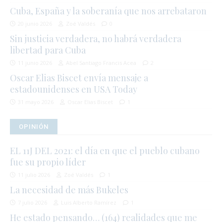
Cuba, España y la soberanía que nos arrebataron
20 junio 2026
Zoé Valdés
0
Sin justicia verdadera, no habrá verdadera
libertad para Cuba
11 junio 2026
Abel Santiago Francis Acea
2
Oscar Elias Biscet envía mensaje a
estadounidenses en USA Today
31 mayo 2026
Oscar Elias Biscet
1
OPINIÓN
EL 11J DEL 2021: el día en que el pueblo cubano
fue su propio líder
11 julio 2026
Zoé Valdés
1
La necesidad de más Bukeles
7 julio 2026
Luis Alberto Ramírez
1
He estado pensando… (164) realidades que me