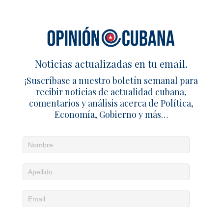
Crece la influencia financiera de
Rusia en Cuba
23 abril 2025
Redacción
1
Norteamericanos sufren graves
Noticias actualizadas en tu email.
lesiones cerebrales por ataques con
microondas rusos
¡Suscríbase a nuestro boletín semanal para
recibir noticias de actualidad cubana,
21 mayo 2021
Redacción
0
comentarios y análisis acerca de Política,
Economía, Gobierno y más…
SÉ EL PRIMERO EN COMENTAR
Deja un comentario