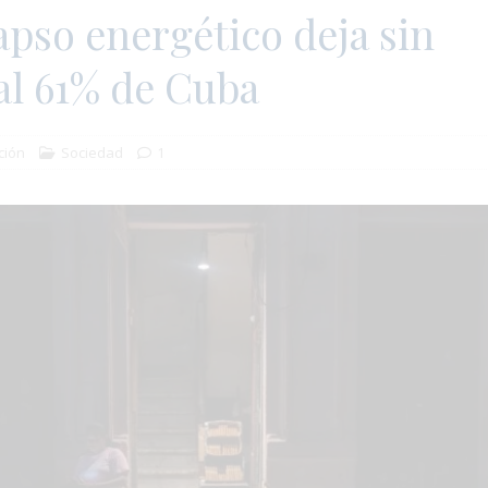
pso energético deja sin
al 61% de Cuba
ción
Sociedad
1