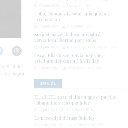
27 junio 2026
Redacción
1
Cuba, España y la soberanía que nos
arrebataron
20 junio 2026
Zoé Valdés
0
Sin justicia verdadera, no habrá
verdadera libertad para Cuba
11 junio 2026
Abel Santiago Francis Acea
2
Oscar Elias Biscet envía mensaje a
estadounidenses en USA Today
 déficit de
31 mayo 2026
Oscar Elias Biscet
1
ras de mayor
OPINIÓN
EL 11J DEL 2021: el día en que el pueblo
cubano fue su propio líder
11 julio 2026
Zoé Valdés
1
La necesidad de más Bukeles
7 julio 2026
Luis Alberto Ramírez
1