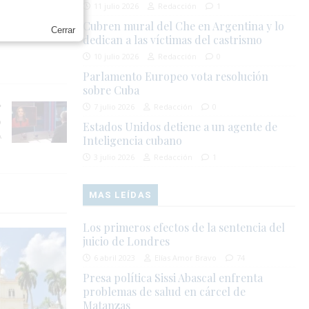
11 julio 2026
Redacción
1
la integridad
Cubren mural del Che en Argentina y lo
Cerrar
dedican a las víctimas del castrismo
10 julio 2026
Redacción
0
Parlamento Europeo vota resolución
sobre Cuba
7 julio 2026
Redacción
0
o
Estados Unidos detiene a un agente de
A
Inteligencia cubano
3 julio 2026
Redacción
1
MAS LEÍDAS
Los primeros efectos de la sentencia del
juicio de Londres
6 abril 2023
Elías Amor Bravo
74
Presa política Sissi Abascal enfrenta
problemas de salud en cárcel de
Matanzas