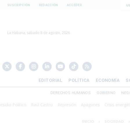
U
SUSCRIPCIÓN
REDACCIÓN
ACCEDER
La Habana, sábado 8 de agosto, 2026
EDITORIAL
POLÍTICA
ECONOMÍA
S
DERECHOS HUMANOS
GOBIERNO
NEG
 Político
Raúl Castro
Represión
Apagones
Crisis energética
D
INICIO
SOCIEDAD