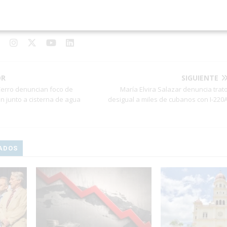
mos noticias, crónicas y reportajes de actualidad cubana. Nos define 
stica, la veracidad y la calidad de nuestra información.
OR
SIGUIENTE
Cerro denuncian foco de
María Elvira Salazar denuncia trat
n junto a cisterna de agua
desigual a miles de cubanos con I-220
ADOS