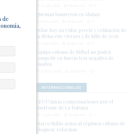
10 julio 2026
Redacción
0
iderada la
Queman basureros en Alamar
s de
rativas en
8 julio 2026
Redacción
0
Economía,
Dólar hoy en Cuba: precio y cotización de
la divisa este viernes 3 de julio de 2026
ntre la
3 julio 2026
Redacción
0
os por la
Equipo cubano de fútbol no podrá
s y afectan
competir en Suecia tras negativa de
visados
27 junio 2026
Redacción
1
INTERNACIONALES
EEUU inicia compensaciones por el
síndrome de La Habana
11 julio 2026
Redacción
1
Marco Rubio acusa al régimen cubano de
bloquear reformas