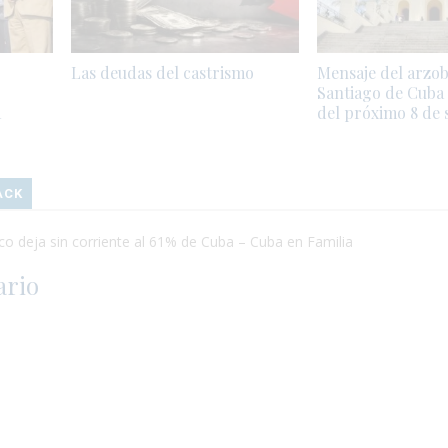
Las deudas del castrismo
Mensaje del arzob
Santiago de Cuba
a
del próximo 8 de
ACK
o deja sin corriente al 61% de Cuba – Cuba en Familia
ario