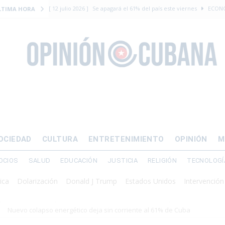
[ 12 julio 2026 ]
Se apagará el 61% del país este viernes
ECON
LTIMA HORA
[ 12 julio 2026 ]
¿El régimen expulsará a Luis Manuel Otero directo
DERECHOS HUMANOS
[ 24 julio 2026 ]
“Que se vayan ellos”: Yosvany Rosell rechaza el e
DERECHOS HUMANOS
[ 12 julio 2026 ]
La Fiscalía General de Cuba solicitó hasta 30 años
levantamiento armado
[ 12 julio 2026 ]
EE.UU. vacía Alligator Alcatraz y mueve a cuban
OCIEDAD
CULTURA
ENTRETENIMIENTO
OPINIÓN
M
EMIGRACIÓN
OCIOS
SALUD
EDUCACIÓN
JUSTICIA
RELIGIÓN
TECNOLOGÍ
olarización
Donald J Trump
Estados Unidos
Intervención militar
Nuevo colapso energético deja sin corriente al 61% de Cuba