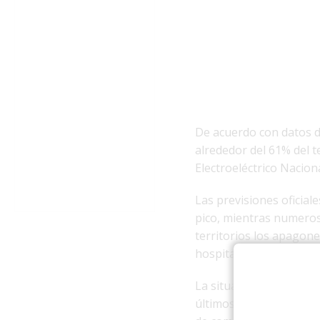
De acuerdo con datos di
alrededor del 61% del te
Electroeléctrico Naciona
Las previsiones oficial
pico, mientras numeros
territorios los apagone
hospitales, centros de t
La situación ocurre en 
últimos años debido al 