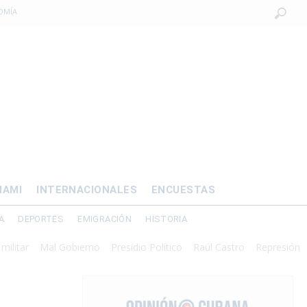
OMÍA
 al exilio?
xilio forzado
 de prisión por
os mayores
IAMI
INTERNACIONALES
ENCUESTAS
A
DEPORTES
EMIGRACIÓN
HISTORIA
Mal Gobierno
Presidio Político
Raúl Castro
Represión