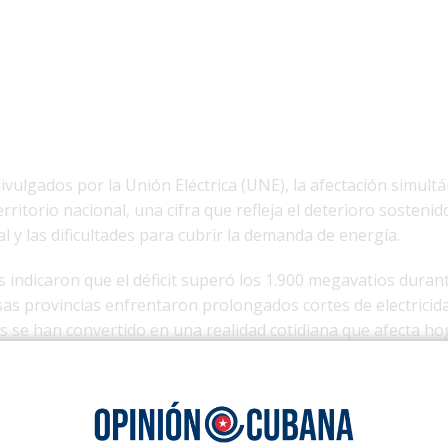
vulgados por la Unión Eléctrica (UNE), la afectación simult
rritorio nacional, una cifra que refleja el deterioro sostenid
l y las dificultades para cubrir la demanda de energía.
es indicaron que el déficit superó los 1.900 megavatios duran
as provincias enfrentaron prolongados cortes de electricida
s se han convertido en una realidad cotidiana que afecta ho
rabajo y servicios esenciales.
medio de una crisis energética que se ha profundizado dura
envejecimiento de las termoeléctricas, la falta de inversiones