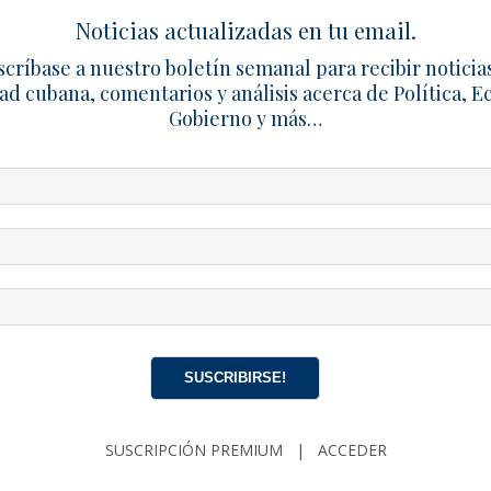
n haber realizado múltiples gestiones y reportes ante org
Noticias actualizadas en tu email.
tienen que las inspecciones realizadas hasta el momento n
ón concreta.
scríbase a nuestro boletín semanal para recibir noticia
ad cubana, comentarios y análisis acerca de Política, 
eamiento se suma la presencia de mosquitos, roedores y ot
Gobierno y más…
ción de residuos y aguas estancadas. Los vecinos también d
s improvisados en las inmediaciones, lo que agrava las cond
 dificultades que enfrentan numerosos barrios de la capital d
structuras hidráulicas y de alcantarillado. Los afectados rec
ara evitar consecuencias mayores y garantizar condiciones
SUSCRIBIRSE!
HABANA
CERRO
CUBA
LA HABANA
SUSCRIPCIÓN PREMIUM
|
ACCEDER