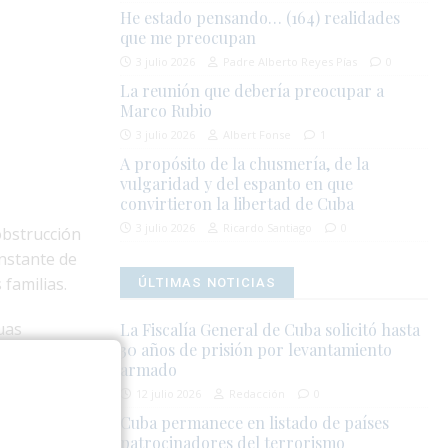
He estado pensando… (164) realidades
que me preocupan
3 julio 2026
Padre Alberto Reyes Pías
0
La reunión que debería preocupar a
Marco Rubio
3 julio 2026
Albert Fonse
1
A propósito de la chusmería, de la
vulgaridad y del espanto en que
convirtieron la libertad de Cuba
3 julio 2026
Ricardo Santiago
0
obstrucción
onstante de
familias.
ÚLTIMAS NOTICIAS
uas
La Fiscalía General de Cuba solicitó hasta
30 años de prisión por levantamiento
s. En esos
armado
xpuestas a
12 julio 2026
Redacción
0
Cuba permanece en listado de países
patrocinadores del terrorismo