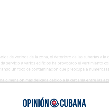
ios de vecinos de la zona, el deterioro de las tuberías y la 
 da servicio a varios edificios ha provocado el vertimiento c
rando un foco de contaminación que preocupa a numerosas 
na dimensión más delicada debido a la cercanía entre las ag
a que abastece de agua potable a tres inmuebles residenciale
 adultos mayores y personas vulnerables que podrían verse e