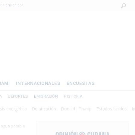
 de prisión por
os mayores
OMÍA
 al exilio?
xilio forzado
IAMI
INTERNACIONALES
ENCUESTAS
A
DEPORTES
EMIGRACIÓN
HISTORIA
rgética
Dolarización
Donald J Trump
Estados Unidos
Intervenci
e agua potable