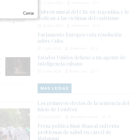
11 julio 2026
Redacción
1
Cubren mural del Che en Argentina y lo
Cerrar
dedican a las víctimas del castrismo
la integridad
10 julio 2026
Redacción
0
Parlamento Europeo vota resolución
sobre Cuba
7 julio 2026
Redacción
0
Estados Unidos detiene a un agente de
Inteligencia cubano
n
3 julio 2026
Redacción
1
a
MAS LEÍDAS
Los primeros efectos de la sentencia del
juicio de Londres
6 abril 2023
Elías Amor Bravo
74
Presa política Sissi Abascal enfrenta
problemas de salud en cárcel de
Matanzas