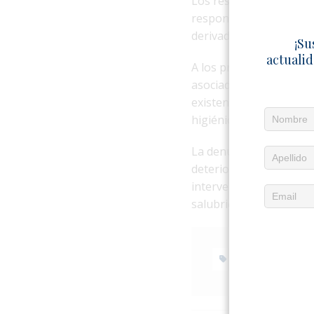
Los residentes asegura
responsables, pero sos
derivado en una soluci
¡Su
actualid
A los problemas de san
asociados a la acumula
existencia de vertedero
higiénicas del área.
La denuncia refleja las
deterioro de las infrae
intervención urgente p
salubridad.
AGUAS DE LA 