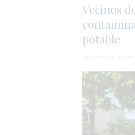
Vecinos d
contaminac
potable
22 junio 2026
Redac