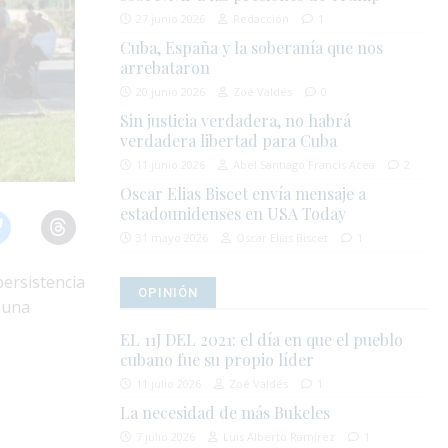
27 junio 2026
Redacción
1
Cuba, España y la soberanía que nos
arrebataron
20 junio 2026
Zoé Valdés
0
Sin justicia verdadera, no habrá
verdadera libertad para Cuba
11 junio 2026
Abel Santiago Francis Acea
2
Oscar Elias Biscet envía mensaje a
estadounidenses en USA Today
31 mayo 2026
Oscar Elias Biscet
1
persistencia
OPINIÓN
 una
EL 11J DEL 2021: el día en que el pueblo
cubano fue su propio líder
11 julio 2026
Zoé Valdés
1
La necesidad de más Bukeles
7 julio 2026
Luis Alberto Ramírez
1