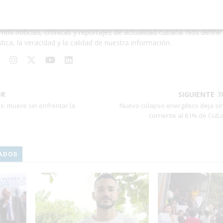
a de Redacción
1227 Artículo
mos noticias, crónicas y reportajes de actualidad cubana. Nos define 
stica, la veracidad y la calidad de nuestra información.
OR
SIGUIENTE
s: muere sin enfrentar la
Nuevo colapso energético deja si
corriente al 61% de Cub
ADOS