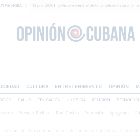
[ 12 julio 2026 ]
La Fiscalía General de Cuba solicitó hasta 30 años
LTIMA HORA
levantamiento armado
[ 12 julio 2026 ]
EE.UU. vacía Alligator Alcatraz y mueve a cuban
EMIGRACIÓN
[ 12 julio 2026 ]
Se apagará el 61% del país este viernes
ECON
[ 12 julio 2026 ]
¿El régimen expulsará a Luis Manuel Otero directo
DERECHOS HUMANOS
[ 24 julio 2026 ]
“Que se vayan ellos”: Yosvany Rosell rechaza el e
OCIEDAD
CULTURA
ENTRETENIMIENTO
OPINIÓN
M
DERECHOS HUMANOS
OCIOS
SALUD
EDUCACIÓN
JUSTICIA
RELIGIÓN
TECNOLOGÍ
Presidio Político
Raúl Castro
Represión
Apagones
Crisis ene
Vecinos del Cerro denuncian foco de contaminación junto a cisterna d