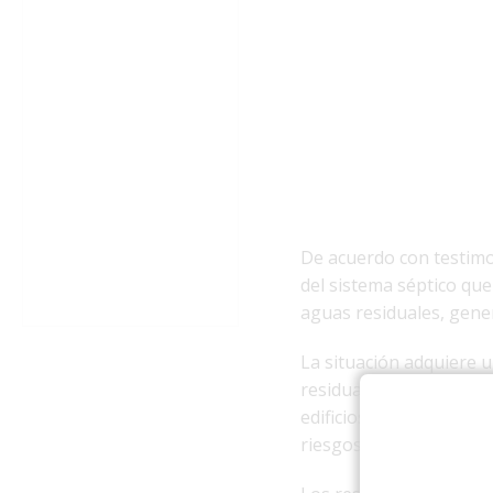
De acuerdo con testimon
del sistema séptico que
aguas residuales, gene
La situación adquiere u
residuales y la cistern
edificios viven niños,
riesgos para la salud.