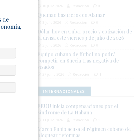
anismos
10 julio 2026
Redacción
0
o han
Queman basureros en Alamar
s de
8 julio 2026
Redacción
0
Economía,
ros vectores
Dólar hoy en Cuba: precio y cotización de
enuncian la
la divisa este viernes 3 de julio de 2026
iciones
3 julio 2026
Redacción
0
Equipo cubano de fútbol no podrá
competir en Suecia tras negativa de
visados
ebido al
laman una
27 junio 2026
Redacción
1
 mínimas de
INTERNACIONALES
EEUU inicia compensaciones por el
síndrome de La Habana
11 julio 2026
Redacción
1
Marco Rubio acusa al régimen cubano de
bloquear reformas