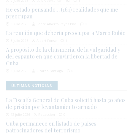
7 julio 2026
Luis Alberto Ramírez
1
He estado pensando… (164) realidades que me
preocupan
3 julio 2026
Padre Alberto Reyes Pías
0
La reunión que debería preocupar a Marco Rubio
3 julio 2026
Albert Fonse
1
A propósito de la chusmería, de la vulgaridad y
del espanto en que convirtieron la libertad de
Cuba
3 julio 2026
Ricardo Santiago
0
ÚLTIMAS NOTICIAS
La Fiscalía General de Cuba solicitó hasta 30 años
de prisión por levantamiento armado
12 julio 2026
Redacción
0
Cuba permanece en listado de países
patrocinadores del terrorismo