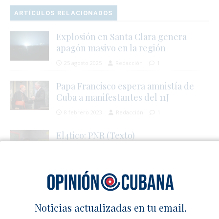
ARTÍCULOS RELACIONADOS
Explosión en Santa Clara genera
apagón masivo en la región
25 agosto 2025
Redacción
1
Papa Francisco espera amnistía de
Cuba a manifestantes del 11J
8 febrero 2023
Redacción
1
El4tico: PNR (Texto)
14 febrero 2026
El4tico
0
SÉ EL PRIMERO EN COMENTAR
Noticias actualizadas en tu email.
Deja un comentario