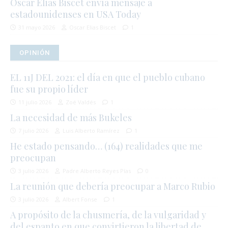
Oscar Elias Biscet envía mensaje a
estadounidenses en USA Today
31 mayo 2026
Oscar Elias Biscet
1
OPINIÓN
EL 11J DEL 2021: el día en que el pueblo cubano
fue su propio líder
11 julio 2026
Zoé Valdés
1
La necesidad de más Bukeles
7 julio 2026
Luis Alberto Ramírez
1
He estado pensando… (164) realidades que me
preocupan
3 julio 2026
Padre Alberto Reyes Pías
0
La reunión que debería preocupar a Marco Rubio
3 julio 2026
Albert Fonse
1
A propósito de la chusmería, de la vulgaridad y
del espanto en que convirtieron la libertad de