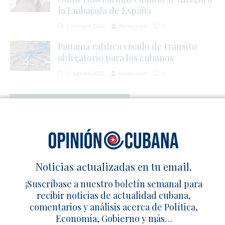
la Embajada de España
5 febrero 2020
Redacción
0
Panamá ratifica visado de tránsito
obligatorio para los cubanos
31 agosto 2025
Redacción
0
SÉ EL PRIMERO EN COMENTAR
Deja un comentario
Noticias actualizadas en tu email.
¡Suscríbase a nuestro boletín semanal para
recibir noticias de actualidad cubana,
comentarios y análisis acerca de Política,
Economía, Gobierno y más…