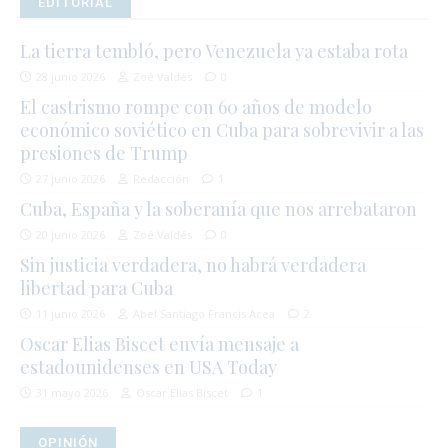
EDITORIAL
La tierra tembló, pero Venezuela ya estaba rota
28 junio 2026
Zoé Valdés
0
El castrismo rompe con 60 años de modelo
económico soviético en Cuba para sobrevivir a las
presiones de Trump
27 junio 2026
Redacción
1
Cuba, España y la soberanía que nos arrebataron
20 junio 2026
Zoé Valdés
0
Sin justicia verdadera, no habrá verdadera
libertad para Cuba
11 junio 2026
Abel Santiago Francis Acea
2
Oscar Elias Biscet envía mensaje a
estadounidenses en USA Today
31 mayo 2026
Oscar Elias Biscet
1
OPINIÓN