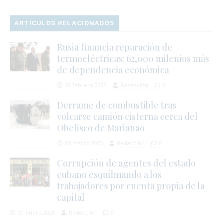
ARTÍCULOS RELACIONADOS
Rusia financia reparación de
termoeléctricas: 62,000 milenios más
de dependencia económica
18 febrero 2025
Redacción
0
Derrame de combustible tras
volcarse camión cisterna cerca del
Obelisco de Marianao
15 marzo 2023
Redacción
0
Corrupción de agentes del estado
cubano esquilmando a los
trabajadores por cuenta propia de la
capital
30 enero 2020
Redacción
0