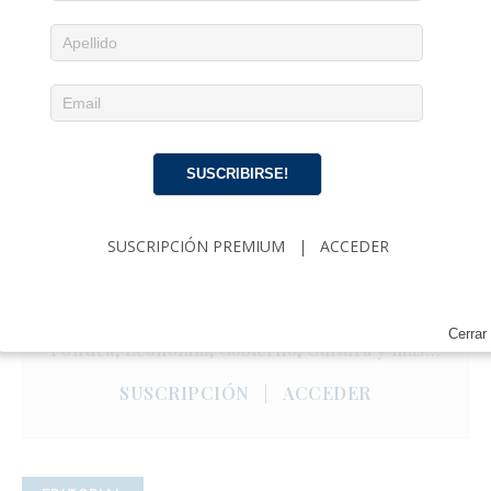
SUSCRIBIRSE!
SUSCRIPCIÓN PREMIUM
|
ACCEDER
Noticias diarias en tu email
¡Suscríbete para recibir noticias de actualidad
cubana, comentarios y análisis acerca de
Cerrar
Política, Economía, Gobierno, Cultura y más…
SUSCRIPCIÓN
|
ACCEDER