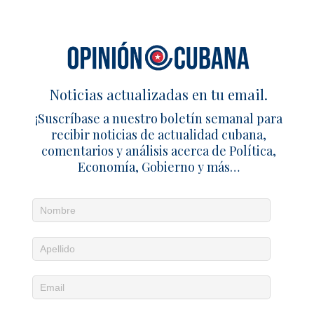
Liberan a pastor cubano tras nuevo
arresto de la Seguridad del Estado
3 julio 2026
Redacción
0
Preso político Ángel Cuza: denuncia
Noticias actualizadas en tu email.
acusaciones falsas y pide apoyo desde
¡Suscríbase a nuestro boletín semanal para
prisión
recibir noticias de actualidad cubana,
9 agosto 2025
Redacción
1
comentarios y análisis acerca de Política,
Economía, Gobierno y más…
SÉ EL PRIMERO EN COMENTAR
Deja un comentario