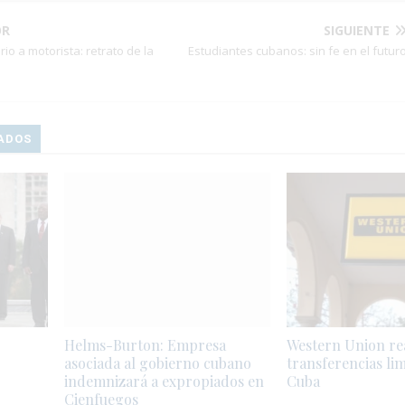
OR
SIGUIENTE
rio a motorista: retrato de la
Estudiantes cubanos: sin fe en el futur
ADOS
Helms-Burton: Empresa
Western Union r
asociada al gobierno cubano
transferencias lim
indemnizará a expropiados en
Cuba
Cienfuegos