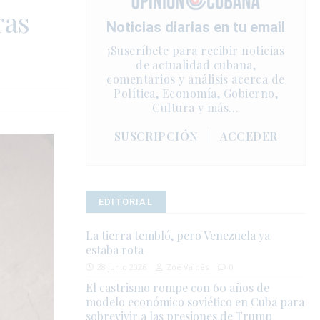
ras
Noticias diarias en tu email
¡Suscríbete para recibir noticias
de actualidad cubana,
comentarios y análisis acerca de
Política, Economía, Gobierno,
Cultura y más…
SUSCRIPCIÓN
|
ACCEDER
EDITORIAL
La tierra tembló, pero Venezuela ya
estaba rota
28 junio 2026
Zoé Valdés
0
El castrismo rompe con 60 años de
modelo económico soviético en Cuba para
sobrevivir a las presiones de Trump