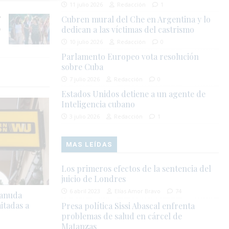
11 julio 2026
Redacción
1
Cubren mural del Che en Argentina y lo
o
dedican a las víctimas del castrismo
10 julio 2026
Redacción
0
Parlamento Europeo vota resolución
sobre Cuba
7 julio 2026
Redacción
0
Estados Unidos detiene a un agente de
Inteligencia cubano
3 julio 2026
Redacción
1
MAS LEÍDAS
Los primeros efectos de la sentencia del
juicio de Londres
6 abril 2023
Elías Amor Bravo
74
eanuda
itadas a
Presa política Sissi Abascal enfrenta
problemas de salud en cárcel de
Matanzas