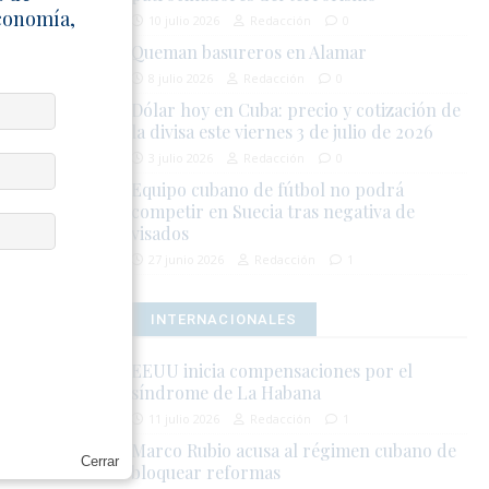
Economía,
10 julio 2026
Redacción
0
iones de
Queman basureros en Alamar
contrarse
8 julio 2026
Redacción
0
Dólar hoy en Cuba: precio y cotización de
la divisa este viernes 3 de julio de 2026
3 julio 2026
Redacción
0
Equipo cubano de fútbol no podrá
L
competir en Suecia tras negativa de
visados
27 junio 2026
Redacción
1
INTERNACIONALES
EEUU inicia compensaciones por el
la integridad
síndrome de La Habana
11 julio 2026
Redacción
1
Marco Rubio acusa al régimen cubano de
Cerrar
bloquear reformas