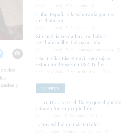
27 junio 2026
Redacción
1
Cuba, España y la soberanía que nos
arrebataron
20 junio 2026
Zoé Valdés
0
Sin justicia verdadera, no habrá
verdadera libertad para Cuba
11 junio 2026
Abel Santiago Francis Acea
2
Oscar Elias Biscet envía mensaje a
estadounidenses en USA Today
los dos
31 mayo 2026
Oscar Elias Biscet
1
les
icados
y
OPINIÓN
EL 11J DEL 2021: el día en que el pueblo
cubano fue su propio líder
11 julio 2026
Zoé Valdés
1
La necesidad de más Bukeles
7 julio 2026
Luis Alberto Ramírez
1