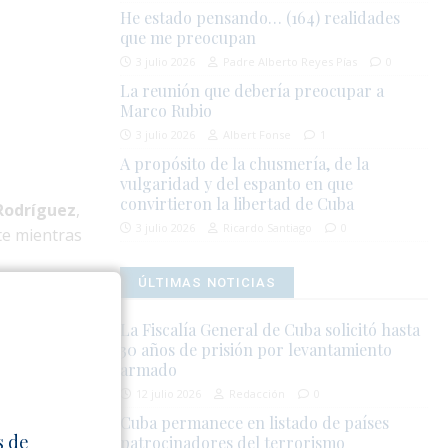
He estado pensando… (164) realidades
que me preocupan
3 julio 2026
Padre Alberto Reyes Pías
0
La reunión que debería preocupar a
Marco Rubio
3 julio 2026
Albert Fonse
1
A propósito de la chusmería, de la
vulgaridad y del espanto en que
convirtieron la libertad de Cuba
Rodríguez
,
3 julio 2026
Ricardo Santiago
0
te mientras
ÚLTIMAS NOTICIAS
el estado La
La Fiscalía General de Cuba solicitó hasta
30 años de prisión por levantamiento
splazadas.
armado
12 julio 2026
Redacción
0
ctivos de
Cuba permanece en listado de países
s de
patrocinadores del terrorismo