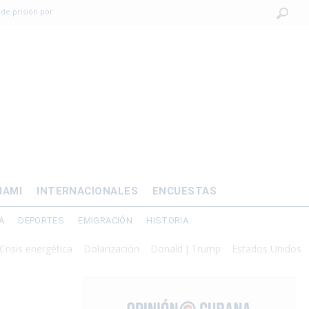
 de prisión por
os mayores
OMÍA
 al exilio?
xilio forzado
IAMI
INTERNACIONALES
ENCUESTAS
A
DEPORTES
EMIGRACIÓN
HISTORIA
energética
Dolarización
Donald J Trump
Estados Unidos
Interv