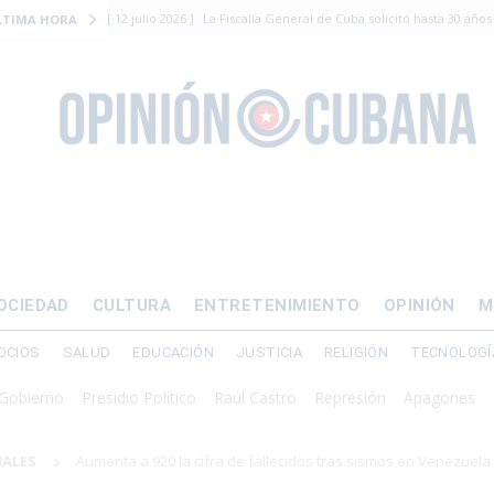
[ 12 julio 2026 ]
La Fiscalía General de Cuba solicitó hasta 30 años
LTIMA HORA
levantamiento armado
[ 12 julio 2026 ]
EE.UU. vacía Alligator Alcatraz y mueve a cuban
EMIGRACIÓN
[ 12 julio 2026 ]
Se apagará el 61% del país este viernes
ECON
[ 12 julio 2026 ]
¿El régimen expulsará a Luis Manuel Otero directo
DERECHOS HUMANOS
[ 24 julio 2026 ]
“Que se vayan ellos”: Yosvany Rosell rechaza el e
OCIEDAD
CULTURA
ENTRETENIMIENTO
OPINIÓN
M
DERECHOS HUMANOS
OCIOS
SALUD
EDUCACIÓN
JUSTICIA
RELIGIÓN
TECNOLOGÍ
no
Presidio Político
Raúl Castro
Represión
Apagones
Crisis 
NALES
Aumenta a 920 la cifra de fallecidos tras sismos en Venezuela