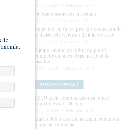
des para
10 julio 2026
Redacción
0
continúan
Queman basureros en Alamar
8 julio 2026
Redacción
0
eriorándose
Dólar hoy en Cuba: precio y cotización de
la divisa este viernes 3 de julio de 2026
frenta
s de
sde el
3 julio 2026
Redacción
0
Economía,
Equipo cubano de fútbol no podrá
competir en Suecia tras negativa de
visados
os
27 junio 2026
Redacción
1
ación de
er al dinero
INTERNACIONALES
eformas al
EEUU inicia compensaciones por el
síndrome de La Habana
carias. Sin
as,
11 julio 2026
Redacción
1
s.
Marco Rubio acusa al régimen cubano de
bloquear reformas