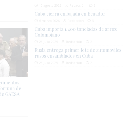
10 agosto 2025
Redacción
3
Cuba cierra embajada en Ecuador
6 marzo 2026
Redacción
3
Cuba importa 1.400 toneladas de arroz
Colombiano
28 julio 2025
Redacción
2
Rusia entrega primer lote de automoviles
rusos ensamblados en Cuba
28 julio 2025
Redacción
2
ocumentos
fortuna de
 de GAESA