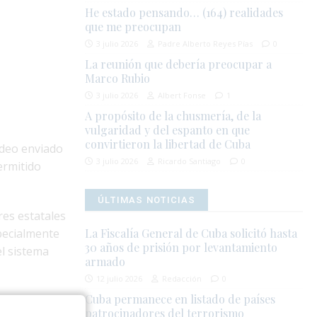
He estado pensando… (164) realidades
que me preocupan
3 julio 2026
Padre Alberto Reyes Pías
0
La reunión que debería preocupar a
Marco Rubio
3 julio 2026
Albert Fonse
1
A propósito de la chusmería, de la
vulgaridad y del espanto en que
convirtieron la libertad de Cuba
ideo enviado
3 julio 2026
Ricardo Santiago
0
ermitido
ÚLTIMAS NOTICIAS
res estatales
pecialmente
La Fiscalía General de Cuba solicitó hasta
30 años de prisión por levantamiento
el sistema
armado
12 julio 2026
Redacción
0
Cuba permanece en listado de países
tirar dinero,
patrocinadores del terrorismo