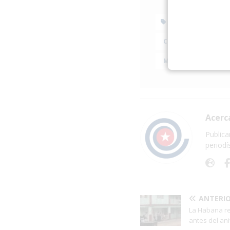
BANCO CENTRA
CRISIS ECONÓMICA
MAL GOBIERNO
Acerc
Publica
periodí
ANTERI
La Habana ref
antes del ani