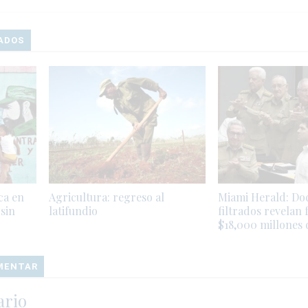
ADOS
ca en
Agricultura: regreso al
Miami Herald: D
sin
latifundio
filtrados revelan 
$18,000 millones
OMENTAR
ario