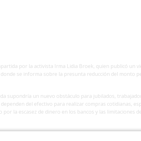
artida por la activista Irma Lidia Broek, quien publicó un v
a donde se informa sobre la presunta reducción del monto p
ida supondría un nuevo obstáculo para jubilados, trabajado
 dependen del efectivo para realizar compras cotidianas, es
por la escasez de dinero en los bancos y las limitaciones d
erosos usuarios describieron problemas recurrentes para re