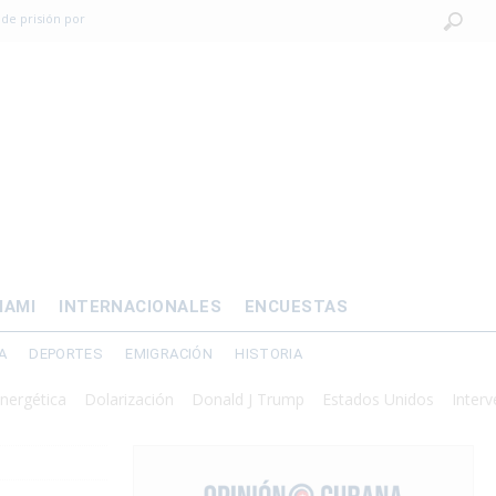
 de prisión por
os mayores
OMÍA
 al exilio?
xilio forzado
IAMI
INTERNACIONALES
ENCUESTAS
A
DEPORTES
EMIGRACIÓN
HISTORIA
ca
Dolarización
Donald J Trump
Estados Unidos
Intervención m