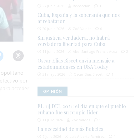
27 junio 2026
Redacción
1
Cuba, España y la soberanía que nos
arrebataron
20 junio 2026
Zoé Valdés
0
Sin justicia verdadera, no habrá
verdadera libertad para Cuba
11 junio 2026
Abel Santiago Francis Acea
2
Oscar Elias Biscet envía mensaje a
estadounidenses en USA Today
ropolitano
31 mayo 2026
Oscar Elias Biscet
1
 efectivo por
 para acceder
OPINIÓN
EL 11J DEL 2021: el día en que el pueblo
cubano fue su propio líder
11 julio 2026
Zoé Valdés
1
La necesidad de más Bukeles
7 julio 2026
Luis Alberto Ramírez
1