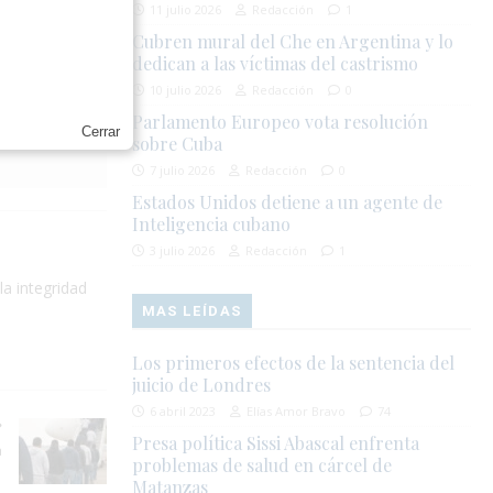
11 julio 2026
Redacción
1
Cubren mural del Che en Argentina y lo
dedican a las víctimas del castrismo
IEJA
10 julio 2026
Redacción
0
Parlamento Europeo vota resolución
Cerrar
sobre Cuba
7 julio 2026
Redacción
0
Estados Unidos detiene a un agente de
Inteligencia cubano
3 julio 2026
Redacción
1
la integridad
MAS LEÍDAS
Los primeros efectos de la sentencia del
juicio de Londres
6 abril 2023
Elías Amor Bravo
74
Presa política Sissi Abascal enfrenta
a
problemas de salud en cárcel de
Matanzas