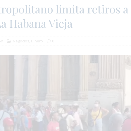
opolitano limita retiros a
La Habana Vieja
ón
Negocios
,
Dinero
0