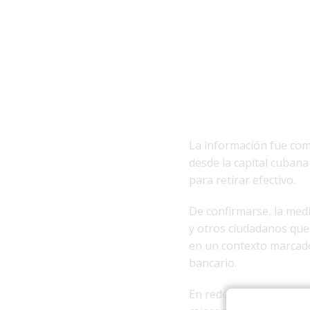
La información fue comp
desde la capital cuban
para retirar efectivo.
De confirmarse, la med
y otros ciudadanos que
en un contexto marcado 
bancario.
En redes sociales, num