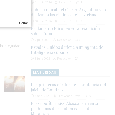
11 julio 2026
Redacción
1
Cubren mural del Che en Argentina y lo
dedican a las víctimas del castrismo
10 julio 2026
Redacción
0
Cerrar
Parlamento Europeo vota resolución
sobre Cuba
7 julio 2026
Redacción
0
la integridad
Estados Unidos detiene a un agente de
Inteligencia cubano
3 julio 2026
Redacción
1
MAS LEÍDAS
s
Los primeros efectos de la sentencia del
a
juicio de Londres
6 abril 2023
Elías Amor Bravo
74
Presa política Sissi Abascal enfrenta
problemas de salud en cárcel de
Matanzas