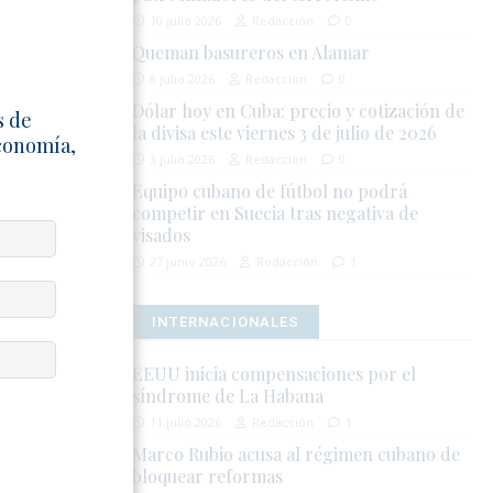
ores
10 julio 2026
Redacción
0
 inflación
Queman basureros en Alamar
uma un
8 julio 2026
Redacción
0
uito informal
Dólar hoy en Cuba: precio y cotización de
s de
la divisa este viernes 3 de julio de 2026
Economía,
mediata
3 julio 2026
Redacción
0
nciales. Para
Equipo cubano de fútbol no podrá
competir en Suecia tras negativa de
gándose en
visados
 cotidianos.
27 junio 2026
Redacción
1
nformal, la
 generar
INTERNACIONALES
la economía.
EEUU inicia compensaciones por el
rán marcando
síndrome de La Habana
11 julio 2026
Redacción
1
Marco Rubio acusa al régimen cubano de
bloquear reformas
EURO