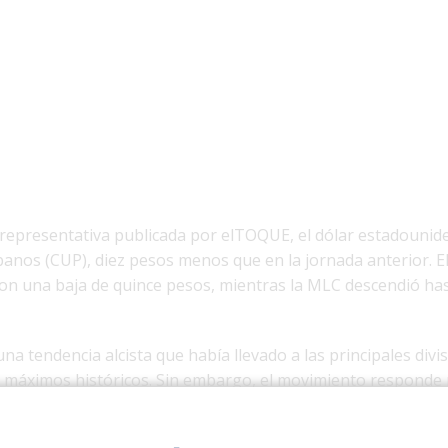
 representativa publicada por elTOQUE, el dólar estadounid
banos (CUP), diez pesos menos que en la jornada anterior. E
con una baja de quince pesos, mientras la MLC descendió ha
a tendencia alcista que había llevado a las principales divi
a máximos históricos. Sin embargo, el movimiento responde
el mercado informal que a una mejora real de la economía na