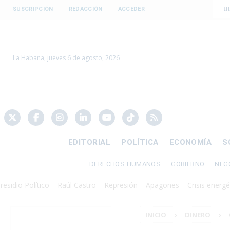
U
SUSCRIPCIÓN
REDACCIÓN
ACCEDER
La Habana, jueves 6 de agosto, 2026
EDITORIAL
POLÍTICA
ECONOMÍA
S
DERECHOS HUMANOS
GOBIERNO
NEG
Político
Raúl Castro
Represión
Apagones
Crisis energética
D
INICIO
DINERO