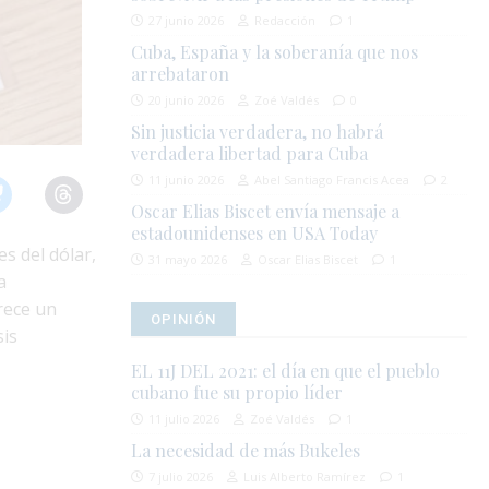
27 junio 2026
Redacción
1
Cuba, España y la soberanía que nos
arrebataron
20 junio 2026
Zoé Valdés
0
Sin justicia verdadera, no habrá
verdadera libertad para Cuba
11 junio 2026
Abel Santiago Francis Acea
2
Oscar Elias Biscet envía mensaje a
estadounidenses en USA Today
s del dólar,
31 mayo 2026
Oscar Elias Biscet
1
a
rece un
OPINIÓN
sis
EL 11J DEL 2021: el día en que el pueblo
cubano fue su propio líder
11 julio 2026
Zoé Valdés
1
La necesidad de más Bukeles
7 julio 2026
Luis Alberto Ramírez
1