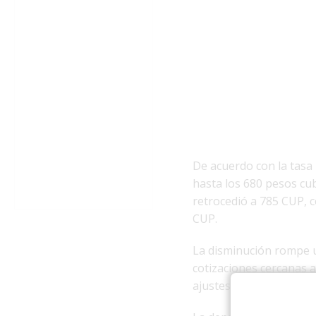
De acuerdo con la tasa
hasta los 680 pesos cu
retrocedió a 785 CUP, 
CUP.
La disminución rompe un
cotizaciones cercanas 
ajustes coyunturales d