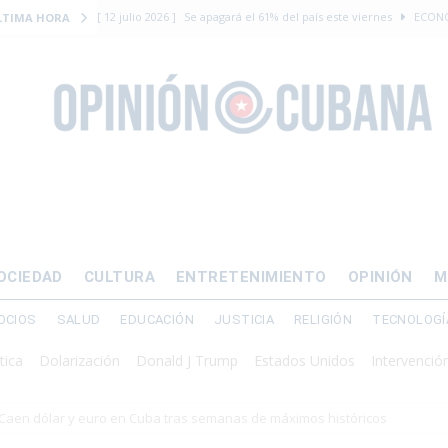
[ 12 julio 2026 ]
Se apagará el 61% del país este viernes
ECON
LTIMA HORA
[ 12 julio 2026 ]
¿El régimen expulsará a Luis Manuel Otero directo
DERECHOS HUMANOS
[ 24 julio 2026 ]
“Que se vayan ellos”: Yosvany Rosell rechaza el e
DERECHOS HUMANOS
[ 12 julio 2026 ]
La Fiscalía General de Cuba solicitó hasta 30 años
levantamiento armado
[ 12 julio 2026 ]
EE.UU. vacía Alligator Alcatraz y mueve a cuban
OCIEDAD
CULTURA
ENTRETENIMIENTO
OPINIÓN
M
EMIGRACIÓN
OCIOS
SALUD
EDUCACIÓN
JUSTICIA
RELIGIÓN
TECNOLOGÍ
olarización
Donald J Trump
Estados Unidos
Intervención militar
Caen dólar y euro en Cuba tras semanas de máximos históricos