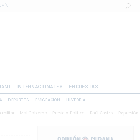
OMÍA
 al exilio?
xilio forzado
 de prisión por
os mayores
IAMI
INTERNACIONALES
ENCUESTAS
A
DEPORTES
EMIGRACIÓN
HISTORIA
Mal Gobierno
Presidio Político
Raúl Castro
Represión