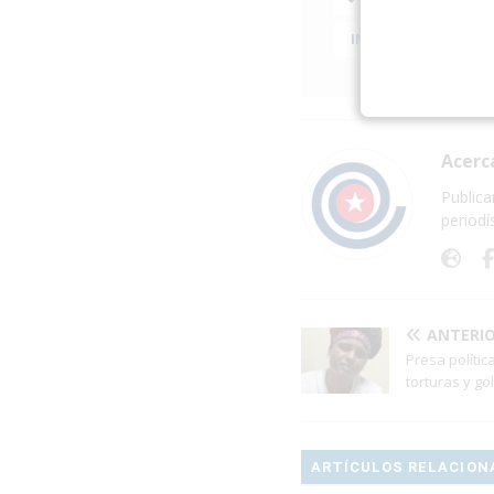
INFLACIÓN
MER
Acerc
Publica
periodí
ANTERI
Presa políti
torturas y go
ARTÍCULOS RELACION