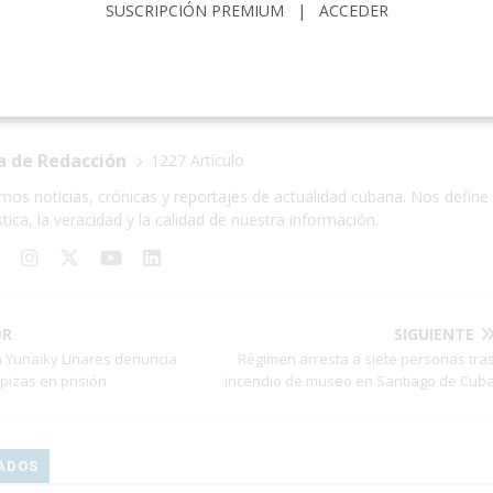
SUSCRIPCIÓN PREMIUM
|
ACCEDER
CADO CAMBIARIO
MLC
PESO CUBANO
a de Redacción
1227 Artículo
mos noticias, crónicas y reportajes de actualidad cubana. Nos define 
stica, la veracidad y la calidad de nuestra información.
OR
SIGUIENTE
ca Yunaiky Linares denuncia
Régimen arresta a siete personas tra
lpizas en prisión
incendio de museo en Santiago de Cub
ADOS