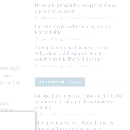
He estado pensando… (164) realidades
que me preocupan
3 julio 2026
Padre Alberto Reyes Pías
0
La reunión que debería preocupar a
Marco Rubio
3 julio 2026
Albert Fonse
1
A propósito de la chusmería, de la
vulgaridad y del espanto en que
convirtieron la libertad de Cuba
3 julio 2026
Ricardo Santiago
0
ense cayó
l euro
sta 500,68
ÚLTIMAS NOTICIAS
La Fiscalía General de Cuba solicitó hasta
30 años de prisión por levantamiento
sas a
armado
 más a
12 julio 2026
Redacción
0
cional.
Cuba permanece en listado de países
patrocinadores del terrorismo